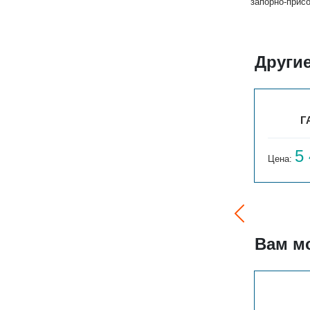
запорно-прис
Други
ГАРМОНИЯ А20 1-300-4
Г
4 380
5
Цена:
руб.
Цена:
Вам м
4ТО
БРИЗ В 220V 300X120X1300