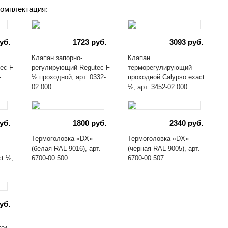
омплектация:
уб.
1723 руб.
3093 руб.
Клапан запорно-
Клапан
ec F
регулирующий Regutec F
терморегулирующий
-
½ проходной, арт. 0332-
проходной Calypso exact
02.000
½, арт. 3452-02.000
уб.
1800 руб.
2340 руб.
Термоголовка «DX»
Термоголовка «DX»
(белая RAL 9016), арт.
(черная RAL 9005), арт.
ct ½,
6700-00.500
6700-00.507
уб.