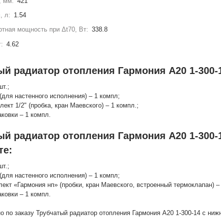
, мм:
421
, л:
1.54
тная мощность при Δt70, Вт:
338.8
г:
4.62
ый радиатор отопления Гармония А20 1-300-1
шт.;
(для настенного исполнения) – 1 компл;
лект 1/2" (пробка, кран Маевского) – 1 компл.;
аковки – 1 компл.
ый радиатор отопления Гармония А20 1-300-
те:
шт.;
(для настенного исполнения) – 1 компл;
лект «Гармония нп» (пробки, кран Маевского, встроенный термоклапан) – 
аковки – 1 компл.
о по заказу Трубчатый радиатор отопления Гармония А20 1-300-14 с ни