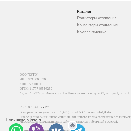
Каталог
Радиаторы отопления
Конвекторы отопления
Комплектующие
ООО "КЗТО"
ИНН: 9718068636
КПП: 772101001
ОГРН: 1177746556250
Адрес: 109377, г. Москва, ул. 1-я Новокузьминская, дом 23, корпус 1, этаж 1,
© 2010-2024 |
KZTO
Все права защищены. тел.:
+7 (495) 120-17-37
, почта:
info@kzto.ru
Любое копирование информации не для нашего промо запрещено без письмен
Напишите в kzto.ru
Информация, размещенная на сайте, не является публичной офертой.
Политика обработки персональных данных