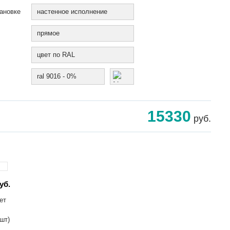
ановке
настенное исполнение
прямое
цвет по RAL
ral 9016 - 0%
15330
руб.
уб.
ет
 шт)