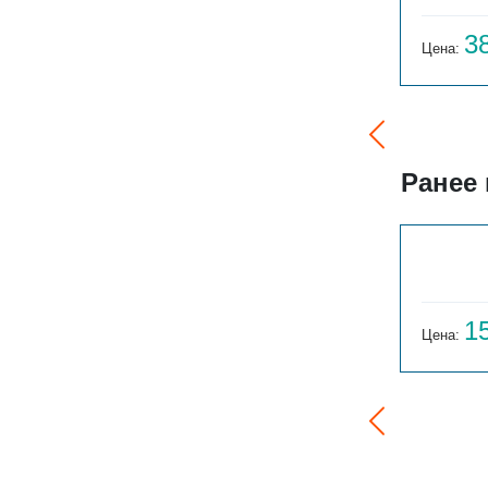
61 548
3
Цена:
руб.
Цена:
Ранее
ГАРМОНИЯ 1-155-3
14 059
1
Цена:
руб.
Цена: