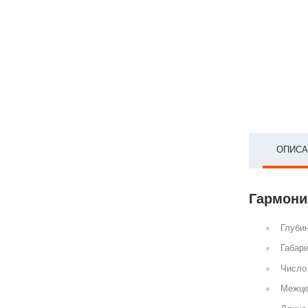
ОПИСА
Гармония
Глубин
Габари
Число 
Межце