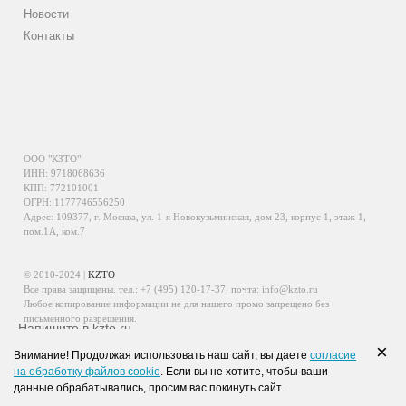
Новости
Контакты
ООО "КЗТО"
ИНН: 9718068636
КПП: 772101001
ОГРН: 1177746556250
Адрес: 109377, г. Москва, ул. 1-я Новокузьминская, дом 23, корпус 1, этаж 1,
пом.1А, ком.7
© 2010-2024 |
KZTO
Все права защищены. тел.:
+7 (495) 120-17-37
, почта:
info@kzto.ru
Любое копирование информации не для нашего промо запрещено без
письменного разрешения.
Напишите в kzto.ru
Информация, размещенная на сайте, не является публичной офертой.
×
Внимание! Продолжая использовать наш сайт, вы даете
согласие
Политика обработки персональных данных
на обработку файлов cookie
. Если вы не хотите, чтобы ваши
Политика конфиденциальности персональных данных
данные обрабатывались, просим вас покинуть сайт.
WhatsApp
Viber
VK
Telegram