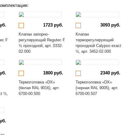
омплектация:
уб.
1723 руб.
3093 руб.
Клапан запорно-
Клапан
ec F
регулирующий Regutec F
терморегулирующий
-
½ проходной, арт. 0332-
проходной Calypso exact
02.000
½, арт. 3452-02.000
уб.
1800 руб.
2340 руб.
Термоголовка «DX»
Термоголовка «DX»
(белая RAL 9016), арт.
(черная RAL 9005), арт.
ct ½,
6700-00.500
6700-00.507
уб.