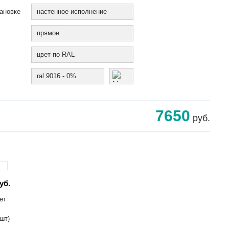
ановке
настенное исполнение
прямое
цвет по RAL
ral 9016 - 0%
7650
руб.
уб.
ет
 шт)