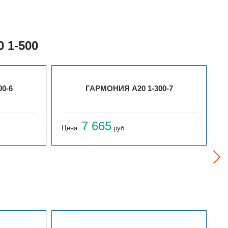
 1-500
0-6
ГАРМОНИЯ А20 1-300-7
7 665
Цена:
руб.
Ц