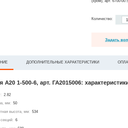
(хром), арт. 6700-00.
Количество:
Задать во
НИЕ
ДОПОЛНИТЕЛЬНЫЕ ХАРАКТЕРИСТИКИ
ОПЛА
 А20 1-500-6, арт. ГА2015006: характеристик
г:
2.82
а, мм:
50
тная высота, мм:
534
секций:
6