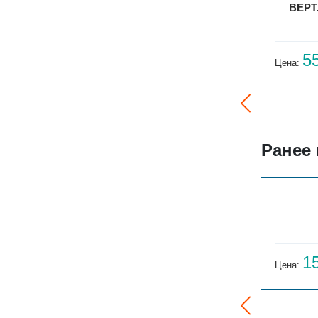
ГАРМОНИЯ А25 2-750-23
ВЕРТ
65 483
5
Цена:
руб.
Цена:
Ранее
ГАРМОНИЯ 1-155-3
14 059
1
Цена:
руб.
Цена: