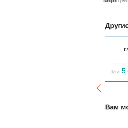
запорно-прис
Други
ГАРМОНИЯ А20 1-300-4
Г
4 380
5
Цена:
руб.
Цена:
Вам м