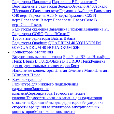
Радиаторы Параллели
Параллели В
Параллели Г
Вертикальные радиаторы
Зеркало
Зеркало А40
Зеркало
П
Зеркало С
Гармония верт.
Гармония А40 верт.
Гармония
С40 верт.
Гармония А25 N верт.
Гармония С25 N
верт.
Параллели В верт.
Параллели Г верт.
Соло В
верт.
Соло Г верт.
Радиаторы скамейка
Завалинка Гармония
Завалинка РС
Радиаторы СОЛО
Соло В
Соло Г
Трубчатые радиаторы Bataria
Bataria
Радиаторы Quadrum
QUADRUM 40 V
QUADRUM
60V
QUADRUM 40 H
QUADRUM 60H
Конвекторы отопления
Внутрипольные конвекторы
Бриз
Бриз В
Бриз Нерж
Бриз
Нерж В
Бриз В TURBO
Бриз В TURBO Нерж
Решетка
для внутрипольных конвекторов Бриз
Напольные конвекторы
Элегант
Элегант Мини
Элегант
В
Элегант Плюс
Комплектующие
Гарнитура для нижнего подключения
радиаторов
Запорные
клапаны
Сервоприводы
Термостатические
головки
Термостатические клапаны для радиаторов
отопления
Кронштейны для радиаторов
Регулировка
скорости вращения вентиляторов внутрипольных
конвекторов
Монтажные комплекты