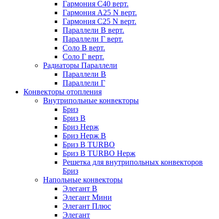
Гармония С40 верт.
Гармония А25 N верт.
Гармония С25 N верт.
Параллели В верт.
Параллели Г верт.
Соло В верт.
Соло Г верт.
Радиаторы Параллели
Параллели В
Параллели Г
Конвекторы отопления
Внутрипольные конвекторы
Бриз
Бриз В
Бриз Нерж
Бриз Нерж В
Бриз В TURBO
Бриз В TURBO Нерж
Решетка для внутрипольных конвекторов
Бриз
Напольные конвекторы
Элегант В
Элегант Мини
Элегант Плюс
Элегант