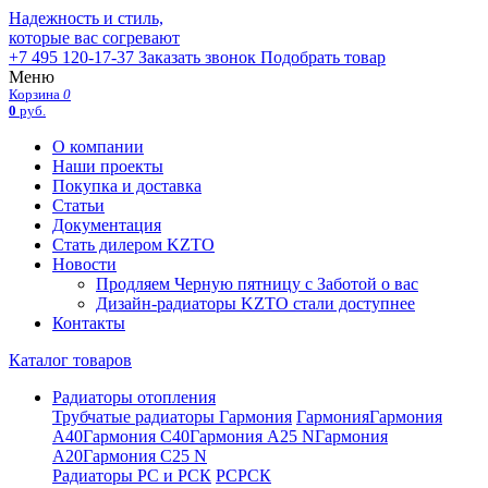
Надежность и стиль,
которые вас согревают
+7 495 120-17-37
Заказать звонок
Подобрать товар
Меню
Корзина
0
0
руб.
О компании
Наши проекты
Покупка и доставка
Статьи
Документация
Стать дилером KZTO
Новости
Продляем Черную пятницу с Заботой о вас
Дизайн-радиаторы KZTO стали доступнее
Контакты
Каталог товаров
Радиаторы отопления
Трубчатые радиаторы Гармония
Гармония
Гармония
А40
Гармония С40
Гармония А25 N
Гармония
А20
Гармония С25 N
Радиаторы РС и РСК
РС
РСК