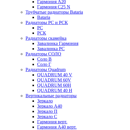
Гармония А20
Гармония С25 N
Трубчатые радиаторы Bataria
Bataria
Радиаторы РС и РСК
РС
РСК
Радиаторы скамейка
Завалинка Гармония
Завалинка РС
Радиаторы СОЛО
Соло В
Соло Г
Радиаторы Quadrum
QUADRUM 40 V
QUADRUM 60V
QUADRUM 60H
QUADRUM 40 H
Вертикальные радиаторы
Зеркало
Зеркало А40
Зеркало П
Зеркало С
Гармония верт.
Гармония А40 верт.