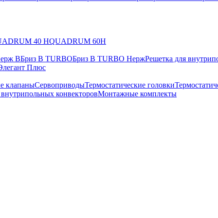
UADRUM 40 H
QUADRUM 60H
Нерж В
Бриз В TURBO
Бриз В TURBO Нерж
Решетка для внутрип
Элегант Плюс
е клапаны
Сервоприводы
Термостатические головки
Термостатич
в внутрипольных конвекторов
Монтажные комплекты