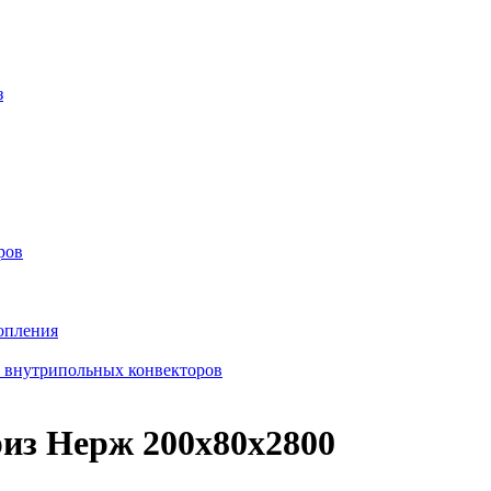
з
ров
опления
в внутрипольных конвекторов
из Нерж 200х80х2800