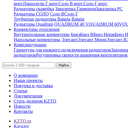
верт.
Параллели Г верт.
Соло В верт.
Соло Г верт.
Радиаторы скамейка
Завалинка Гармония
Завалинка РС
Радиаторы СОЛО
Соло В
Соло Г
Трубчатые радиаторы Bataria
Bataria
Радиаторы Quadrum
QUADRUM 40 V
QUADRUM 60V
Q
Конвекторы отопления
Внутрипольные конвекторы
Бриз
Бриз В
Бриз Нерж
Бриз 
Напольные конвекторы
Элегант
Элегант Мини
Элегант В
Комплектующие
Гарнитура для нижнего подключения радиаторов
Запорны
радиаторов
Регулировка скорости вращения вентиляторо
Найти
О компании
Наши проекты
Покупка и доставка
Статьи
Документация
Стать дилером KZTO
Новости
Контакты
KZTO.ru
Каталог