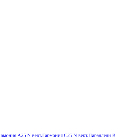
армония А25 N верт.
Гармония С25 N верт.
Параллели В