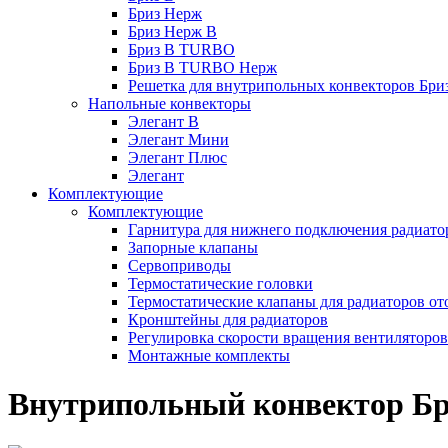
Бриз Нерж
Бриз Нерж В
Бриз В TURBO
Бриз В TURBO Нерж
Решетка для внутрипольных конвекторов Бри
Напольные конвекторы
Элегант В
Элегант Мини
Элегант Плюс
Элегант
Комплектующие
Комплектующие
Гарнитура для нижнего подключения радиато
Запорные клапаны
Сервоприводы
Термостатические головки
Термостатические клапаны для радиаторов от
Кронштейны для радиаторов
Регулировка скорости вращения вентиляторо
Монтажные комплекты
Внутрипольный конвектор Бр