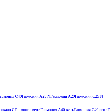
армония С40
Гармония А25 N
Гармония А20
Гармония С25 N
еркало С
Гармония верт.
Гармония А40 верт.
Гармония С40 верт.
Г