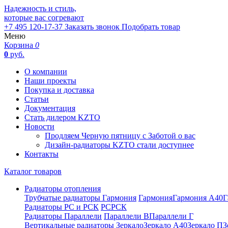
Надежность и стиль,
которые вас согревают
+7 495 120-17-37
Заказать звонок
Подобрать товар
Меню
Корзина
0
0
руб.
О компании
Наши проекты
Покупка и доставка
Статьи
Документация
Стать дилером KZTO
Новости
Продляем Черную пятницу с Заботой о вас
Дизайн-радиаторы KZTO стали доступнее
Контакты
Каталог товаров
Радиаторы отопления
Трубчатые радиаторы Гармония
Гармония
Гармония А40
Г
Радиаторы РС и РСК
РС
РСК
Радиаторы Параллели
Параллели В
Параллели Г
Вертикальные радиаторы
Зеркало
Зеркало А40
Зеркало П
З