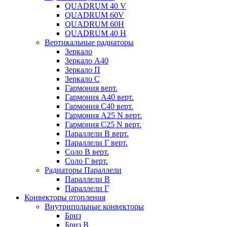
QUADRUM 40 V
QUADRUM 60V
QUADRUM 60H
QUADRUM 40 H
Вертикальные радиаторы
Зеркало
Зеркало А40
Зеркало П
Зеркало С
Гармония верт.
Гармония А40 верт.
Гармония С40 верт.
Гармония А25 N верт.
Гармония С25 N верт.
Параллели В верт.
Параллели Г верт.
Соло В верт.
Соло Г верт.
Радиаторы Параллели
Параллели В
Параллели Г
Конвекторы отопления
Внутрипольные конвекторы
Бриз
Бриз В