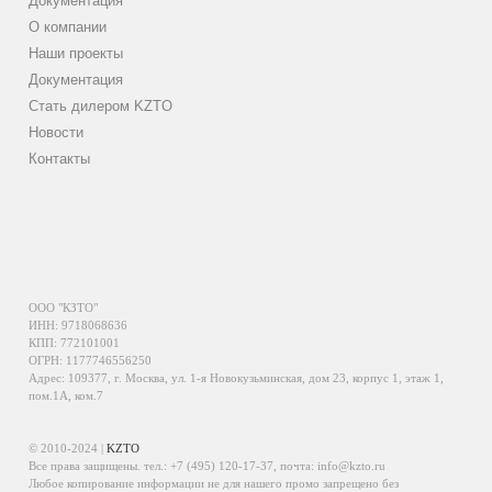
Документация
О компании
Наши проекты
Документация
Стать дилером KZTO
Новости
Контакты
ООО "КЗТО"
ИНН: 9718068636
КПП: 772101001
ОГРН: 1177746556250
Адрес: 109377, г. Москва, ул. 1-я Новокузьминская, дом 23, корпус 1, этаж 1,
пом.1А, ком.7
© 2010-2024 |
KZTO
Все права защищены. тел.:
+7 (495) 120-17-37
, почта:
info@kzto.ru
Любое копирование информации не для нашего промо запрещено без