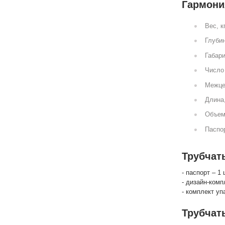
Гармония
Вес, к
Глубин
Габари
Число 
Межце
Длина
Объем
Паспор
Трубчат
- паспорт – 1 
- дизайн-комп
- комплект уп
Трубчат