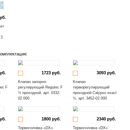
уб.
лет
 3
омплектация:
уб.
1723 руб.
3093 руб.
Клапан запорно-
Клапан
ec F
регулирующий Regutec F
терморегулирующий
-
½ проходной, арт. 0332-
проходной Calypso exact
02.000
½, арт. 3452-02.000
уб.
1800 руб.
2340 руб.
Термоголовка «DX»
Термоголовка «DX»