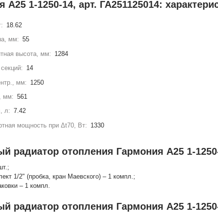
 А25 1-1250-14, арт. ГА251125014: характери
г:
18.62
а, мм:
55
тная высота, мм:
1284
секций:
14
нтр., мм:
1250
, мм:
561
, л:
7.42
тная мощность при Δt70, Вт:
1330
ый радиатор отопления Гармония А25 1-1250-
шт.;
лект 1/2" (пробка, кран Маевского) – 1 компл.;
аковки – 1 компл.
ый радиатор отопления Гармония А25 1-1250