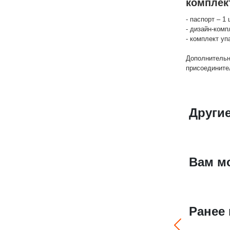
комплек
- паспорт – 1 
- дизайн-комп
- комплект уп
Дополнительн
присоедините
Други
Вам м
Ранее