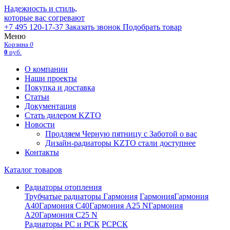
Надежность и стиль,
которые вас согревают
+7 495 120-17-37
Заказать звонок
Подобрать товар
Меню
Корзина
0
0
руб.
О компании
Наши проекты
Покупка и доставка
Статьи
Документация
Стать дилером KZTO
Новости
Продляем Черную пятницу с Заботой о вас
Дизайн-радиаторы KZTO стали доступнее
Контакты
Каталог товаров
Радиаторы отопления
Трубчатые радиаторы Гармония
Гармония
Гармония
А40
Гармония С40
Гармония А25 N
Гармония
А20
Гармония С25 N
Радиаторы РС и РСК
РС
РСК