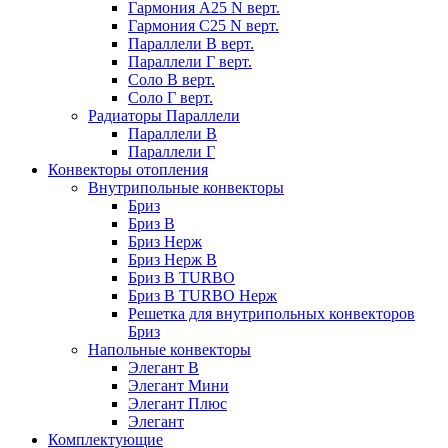
Гармония А25 N верт.
Гармония С25 N верт.
Параллели В верт.
Параллели Г верт.
Соло В верт.
Соло Г верт.
Радиаторы Параллели
Параллели В
Параллели Г
Конвекторы отопления
Внутрипольные конвекторы
Бриз
Бриз В
Бриз Нерж
Бриз Нерж В
Бриз В TURBO
Бриз В TURBO Нерж
Решетка для внутрипольных конвекторов
Бриз
Напольные конвекторы
Элегант В
Элегант Мини
Элегант Плюс
Элегант
Комплектующие