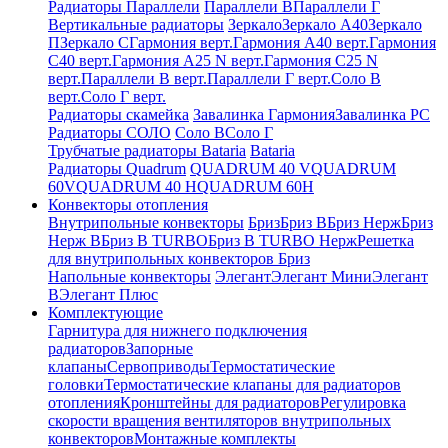
Радиаторы Параллели
Параллели В
Параллели Г
Вертикальные радиаторы
Зеркало
Зеркало А40
Зеркало
П
Зеркало С
Гармония верт.
Гармония А40 верт.
Гармония
С40 верт.
Гармония А25 N верт.
Гармония С25 N
верт.
Параллели В верт.
Параллели Г верт.
Соло В
верт.
Соло Г верт.
Радиаторы скамейка
Завалинка Гармония
Завалинка РС
Радиаторы СОЛО
Соло В
Соло Г
Трубчатые радиаторы Bataria
Bataria
Радиаторы Quadrum
QUADRUM 40 V
QUADRUM
60V
QUADRUM 40 H
QUADRUM 60H
Конвекторы отопления
Внутрипольные конвекторы
Бриз
Бриз В
Бриз Нерж
Бриз
Нерж В
Бриз В TURBO
Бриз В TURBO Нерж
Решетка
для внутрипольных конвекторов Бриз
Напольные конвекторы
Элегант
Элегант Мини
Элегант
В
Элегант Плюс
Комплектующие
Гарнитура для нижнего подключения
радиаторов
Запорные
клапаны
Сервоприводы
Термостатические
головки
Термостатические клапаны для радиаторов
отопления
Кронштейны для радиаторов
Регулировка
скорости вращения вентиляторов внутрипольных
конвекторов
Монтажные комплекты