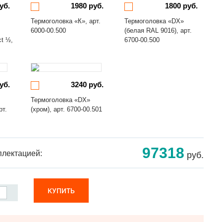
уб.
1980 руб.
1800 руб.
Термоголовка «К», арт.
Термоголовка «DX»
6000-00.500
(белая RAL 9016), арт.
ct ½,
6700-00.500
уб.
3240 руб.
Термоголовка «DX»
рт.
(хром), арт. 6700-00.501
97318
плектацией:
руб.
КУПИТЬ