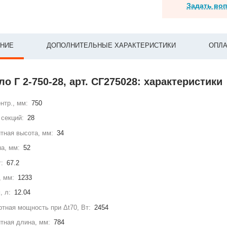
Задать во
НИЕ
ДОПОЛНИТЕЛЬНЫЕ ХАРАКТЕРИСТИКИ
ОПЛА
ло Г 2-750-28, арт. СГ275028: характеристики
нтр., мм:
750
секций:
28
тная высота, мм:
34
а, мм:
52
г:
67.2
, мм:
1233
, л:
12.04
тная мощность при Δt70, Вт:
2454
тная длина, мм:
784