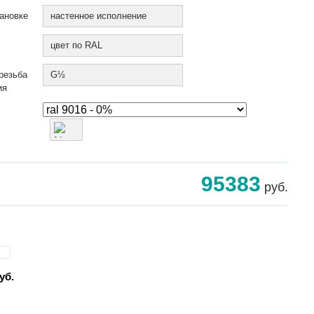
ановке
настенное исполнение
цвет по RAL
резьба
G½
ия
95383
руб.
уб.