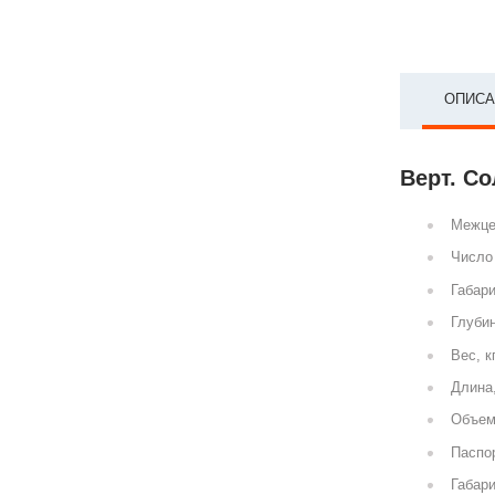
ОПИСА
Верт. Со
Межце
Число 
Габари
Глубин
Вес, к
Длина
Объем
Паспор
Габари