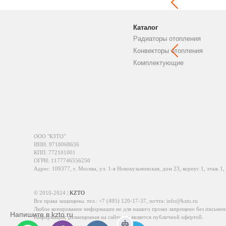
Каталог
Радиаторы отопления
Конвекторы отопления
Комплектующие
ООО "КЗТО"
ИНН: 9718068636
КПП: 772101001
ОГРН: 1177746556250
Адрес: 109377, г. Москва, ул. 1-я Новокузьминская, дом 23, корпус 1, этаж 1,
© 2010-2024 |
KZTO
Все права защищены. тел.:
+7 (495) 120-17-37
, почта:
info@kzto.ru
Любое копирование информации не для нашего промо запрещено без письмен
Напишите в kzto.ru
Информация, размещенная на сайте, не является публичной офертой.