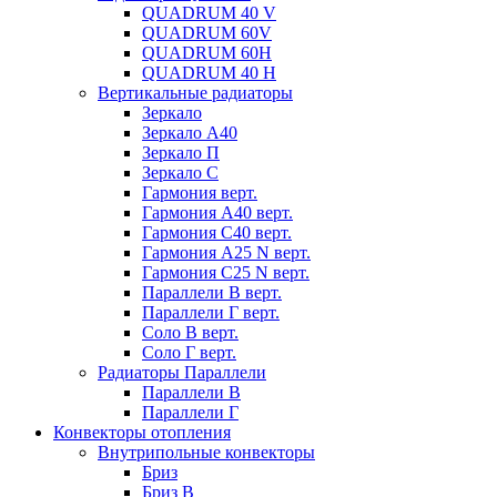
QUADRUM 40 V
QUADRUM 60V
QUADRUM 60H
QUADRUM 40 H
Вертикальные радиаторы
Зеркало
Зеркало А40
Зеркало П
Зеркало С
Гармония верт.
Гармония А40 верт.
Гармония С40 верт.
Гармония А25 N верт.
Гармония С25 N верт.
Параллели В верт.
Параллели Г верт.
Соло В верт.
Соло Г верт.
Радиаторы Параллели
Параллели В
Параллели Г
Конвекторы отопления
Внутрипольные конвекторы
Бриз
Бриз В