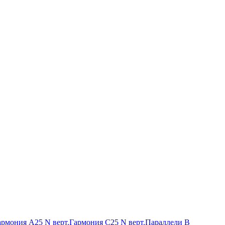
армония А25 N верт.
Гармония С25 N верт.
Параллели В