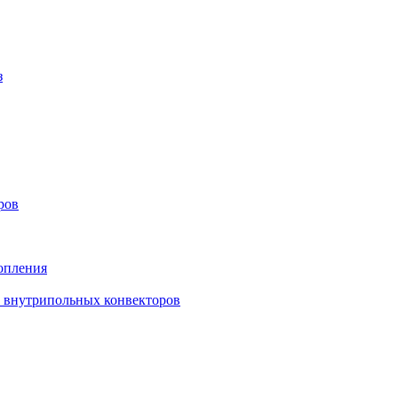
з
ров
опления
в внутрипольных конвекторов