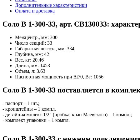
Дополнительные характеристики
Оплата и доставка
Соло В 1-300-33, арт. СВ130033: характ
Межцентр., мм:
300
Число секций:
33
Габаритная высота, мм:
334
Глубина, мм:
42
Вес, кг:
20.46
Длина, мм:
1453
Объем, л:
3.63
Паспортная мощность при Δt70, Вт:
1056
Соло В 1-300-33 поставляется в комплек
- паспорт – 1 шт.;
- кронштейны – 1 компл.
- дизайн-комплект 1/2" (пробка, кран Маевского) – 1 компл.;
- комплект упаковки – 1 компл.
Соло В 1-300-33 с нижним подключение