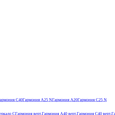
армония С40
Гармония А25 N
Гармония А20
Гармония С25 N
еркало С
Гармония верт.
Гармония А40 верт.
Гармония С40 верт.
Г