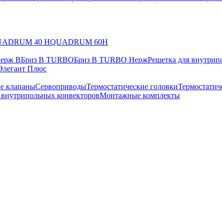
UADRUM 40 H
QUADRUM 60H
Нерж В
Бриз В TURBO
Бриз В TURBO Нерж
Решетка для внутрип
Элегант Плюс
е клапаны
Сервоприводы
Термостатические головки
Термостатич
в внутрипольных конвекторов
Монтажные комплекты