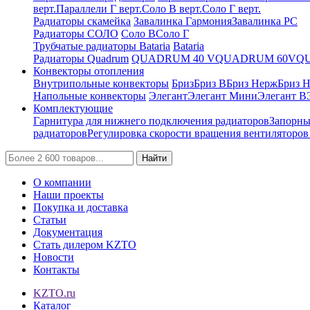
верт.
Параллели Г верт.
Соло В верт.
Соло Г верт.
Радиаторы скамейка
Завалинка Гармония
Завалинка РС
Радиаторы СОЛО
Соло В
Соло Г
Трубчатые радиаторы Bataria
Bataria
Радиаторы Quadrum
QUADRUM 40 V
QUADRUM 60V
Q
Конвекторы отопления
Внутрипольные конвекторы
Бриз
Бриз В
Бриз Нерж
Бриз 
Напольные конвекторы
Элегант
Элегант Мини
Элегант В
Комплектующие
Гарнитура для нижнего подключения радиаторов
Запорны
радиаторов
Регулировка скорости вращения вентиляторо
Найти
О компании
Наши проекты
Покупка и доставка
Статьи
Документация
Стать дилером KZTO
Новости
Контакты
KZTO.ru
Каталог