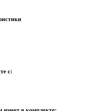
еристики
те с:
м имеет в комплекте: