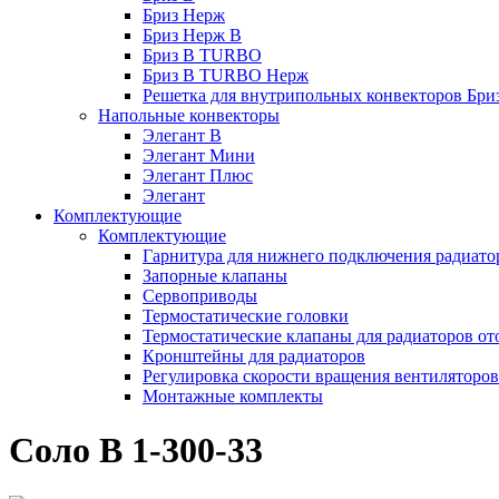
Бриз Нерж
Бриз Нерж В
Бриз В TURBO
Бриз В TURBO Нерж
Решетка для внутрипольных конвекторов Бри
Напольные конвекторы
Элегант В
Элегант Мини
Элегант Плюс
Элегант
Комплектующие
Комплектующие
Гарнитура для нижнего подключения радиато
Запорные клапаны
Сервоприводы
Термостатические головки
Термостатические клапаны для радиаторов от
Кронштейны для радиаторов
Регулировка скорости вращения вентиляторо
Монтажные комплекты
Соло В 1-300-33