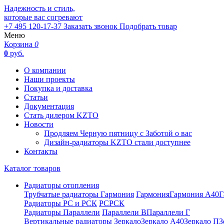
Надежность и стиль,
которые вас согревают
+7 495 120-17-37
Заказать звонок
Подобрать товар
Меню
Корзина
0
0
руб.
О компании
Наши проекты
Покупка и доставка
Статьи
Документация
Стать дилером KZTO
Новости
Продляем Черную пятницу с Заботой о вас
Дизайн-радиаторы KZTO стали доступнее
Контакты
Каталог товаров
Радиаторы отопления
Трубчатые радиаторы Гармония
Гармония
Гармония А40
Г
Радиаторы РС и РСК
РС
РСК
Радиаторы Параллели
Параллели В
Параллели Г
Вертикальные радиаторы
Зеркало
Зеркало А40
Зеркало П
З