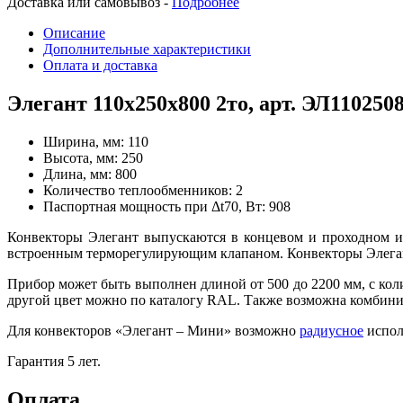
Доставка или самовывоз -
Подробнее
Описание
Дополнительные характеристики
Оплата и доставка
Элегант 110x250x800 2то, арт. ЭЛ11025
Ширина, мм:
110
Высота, мм:
250
Длина, мм:
800
Количество теплообменников:
2
Паспортная мощность при Δt70, Вт:
908
Конвекторы Элегант выпускаются в концевом и проходном и
встроенным терморегулирующим клапаном. Конвекторы Элегант
Прибор может быть выполнен длиной от 500 до 2200 мм, с кол
другой цвет можно по каталогу RAL. Также возможна комбини
Для конвекторов «Элегант – Мини» возможно
радиусное
испол
Гарантия 5 лет.
Оплата