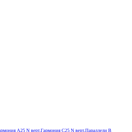
армония А25 N верт.
Гармония С25 N верт.
Параллели В