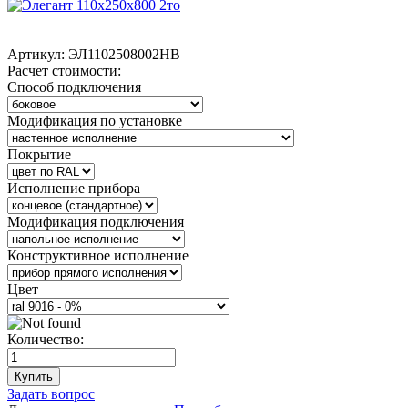
Артикул:
ЭЛ1102508002НВ
Расчет стоимости:
Способ подключения
Модификация по установке
Покрытие
Исполнение прибора
Модификация подключения
Конструктивное исполнение
Цвет
Количество:
Купить
Задать вопрос