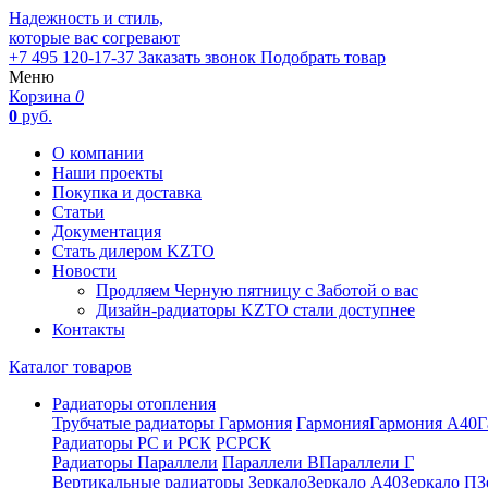
Надежность и стиль,
которые вас согревают
+7 495 120-17-37
Заказать звонок
Подобрать товар
Меню
Корзина
0
0
руб.
О компании
Наши проекты
Покупка и доставка
Статьи
Документация
Стать дилером KZTO
Новости
Продляем Черную пятницу с Заботой о вас
Дизайн-радиаторы KZTO стали доступнее
Контакты
Каталог товаров
Радиаторы отопления
Трубчатые радиаторы Гармония
Гармония
Гармония А40
Г
Радиаторы РС и РСК
РС
РСК
Радиаторы Параллели
Параллели В
Параллели Г
Вертикальные радиаторы
Зеркало
Зеркало А40
Зеркало П
З