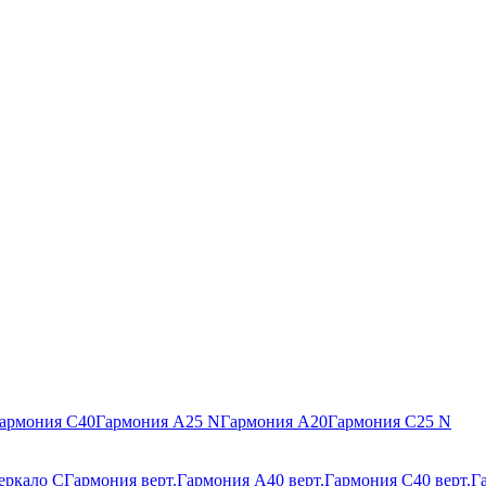
армония С40
Гармония А25 N
Гармония А20
Гармония С25 N
еркало С
Гармония верт.
Гармония А40 верт.
Гармония С40 верт.
Г