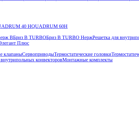
UADRUM 40 H
QUADRUM 60H
Нерж В
Бриз В TURBO
Бриз В TURBO Нерж
Решетка для внутрип
Элегант Плюс
е клапаны
Сервоприводы
Термостатические головки
Термостатич
в внутрипольных конвекторов
Монтажные комплекты