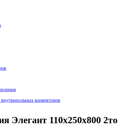
з
ров
опления
в внутрипольных конвекторов
я Элегант 110x250x800 2то