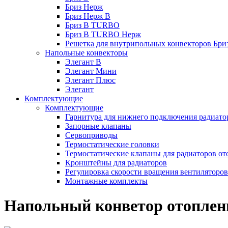
Бриз Нерж
Бриз Нерж В
Бриз В TURBO
Бриз В TURBO Нерж
Решетка для внутрипольных конвекторов Бри
Напольные конвекторы
Элегант В
Элегант Мини
Элегант Плюс
Элегант
Комплектующие
Комплектующие
Гарнитура для нижнего подключения радиато
Запорные клапаны
Сервоприводы
Термостатические головки
Термостатические клапаны для радиаторов от
Кронштейны для радиаторов
Регулировка скорости вращения вентиляторо
Монтажные комплекты
Напольный конветор отоплени