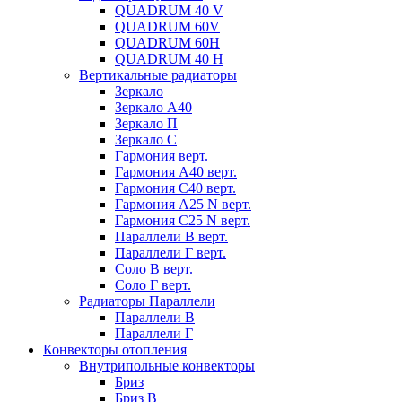
QUADRUM 40 V
QUADRUM 60V
QUADRUM 60H
QUADRUM 40 H
Вертикальные радиаторы
Зеркало
Зеркало А40
Зеркало П
Зеркало С
Гармония верт.
Гармония А40 верт.
Гармония С40 верт.
Гармония А25 N верт.
Гармония С25 N верт.
Параллели В верт.
Параллели Г верт.
Соло В верт.
Соло Г верт.
Радиаторы Параллели
Параллели В
Параллели Г
Конвекторы отопления
Внутрипольные конвекторы
Бриз
Бриз В