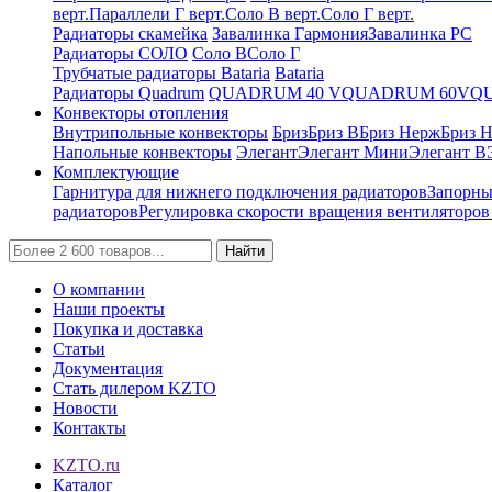
верт.
Параллели Г верт.
Соло В верт.
Соло Г верт.
Радиаторы скамейка
Завалинка Гармония
Завалинка РС
Радиаторы СОЛО
Соло В
Соло Г
Трубчатые радиаторы Bataria
Bataria
Радиаторы Quadrum
QUADRUM 40 V
QUADRUM 60V
Q
Конвекторы отопления
Внутрипольные конвекторы
Бриз
Бриз В
Бриз Нерж
Бриз 
Напольные конвекторы
Элегант
Элегант Мини
Элегант В
Комплектующие
Гарнитура для нижнего подключения радиаторов
Запорны
радиаторов
Регулировка скорости вращения вентиляторо
Найти
О компании
Наши проекты
Покупка и доставка
Статьи
Документация
Стать дилером KZTO
Новости
Контакты
KZTO.ru
Каталог