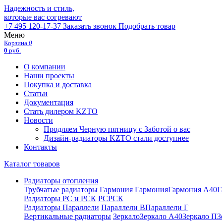
Надежность и стиль,
которые вас согревают
+7 495 120-17-37
Заказать звонок
Подобрать товар
Меню
Корзина
0
0
руб.
О компании
Наши проекты
Покупка и доставка
Статьи
Документация
Стать дилером KZTO
Новости
Продляем Черную пятницу с Заботой о вас
Дизайн-радиаторы KZTO стали доступнее
Контакты
Каталог товаров
Радиаторы отопления
Трубчатые радиаторы Гармония
Гармония
Гармония А40
Г
Радиаторы РС и РСК
РС
РСК
Радиаторы Параллели
Параллели В
Параллели Г
Вертикальные радиаторы
Зеркало
Зеркало А40
Зеркало П
З