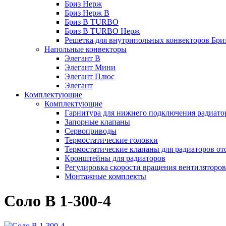
Бриз Нерж
Бриз Нерж В
Бриз В TURBO
Бриз В TURBO Нерж
Решетка для внутрипольных конвекторов Бри
Напольные конвекторы
Элегант В
Элегант Мини
Элегант Плюс
Элегант
Комплектующие
Комплектующие
Гарнитура для нижнего подключения радиато
Запорные клапаны
Сервоприводы
Термостатические головки
Термостатические клапаны для радиаторов от
Кронштейны для радиаторов
Регулировка скорости вращения вентиляторо
Монтажные комплекты
Соло В 1-300-4