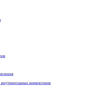
з
ров
опления
в внутрипольных конвекторов