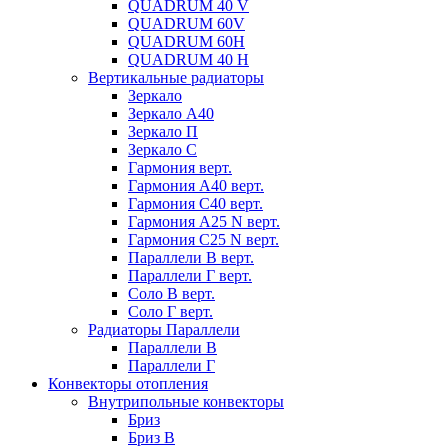
QUADRUM 40 V
QUADRUM 60V
QUADRUM 60H
QUADRUM 40 H
Вертикальные радиаторы
Зеркало
Зеркало А40
Зеркало П
Зеркало С
Гармония верт.
Гармония А40 верт.
Гармония С40 верт.
Гармония А25 N верт.
Гармония С25 N верт.
Параллели В верт.
Параллели Г верт.
Соло В верт.
Соло Г верт.
Радиаторы Параллели
Параллели В
Параллели Г
Конвекторы отопления
Внутрипольные конвекторы
Бриз
Бриз В