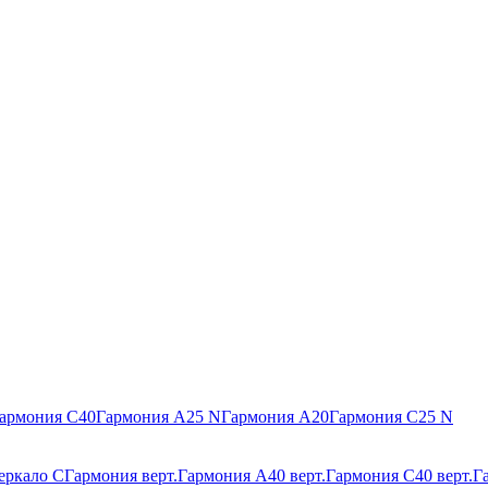
армония С40
Гармония А25 N
Гармония А20
Гармония С25 N
еркало С
Гармония верт.
Гармония А40 верт.
Гармония С40 верт.
Г