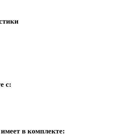
истики
е с:
 имеет в комплекте: