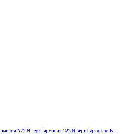
армония А25 N верт.
Гармония С25 N верт.
Параллели В