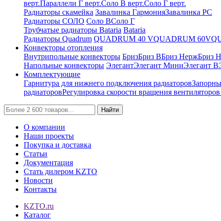
верт.
Параллели Г верт.
Соло В верт.
Соло Г верт.
Радиаторы скамейка
Завалинка Гармония
Завалинка РС
Радиаторы СОЛО
Соло В
Соло Г
Трубчатые радиаторы Bataria
Bataria
Радиаторы Quadrum
QUADRUM 40 V
QUADRUM 60V
Q
Конвекторы отопления
Внутрипольные конвекторы
Бриз
Бриз В
Бриз Нерж
Бриз 
Напольные конвекторы
Элегант
Элегант Мини
Элегант В
Комплектующие
Гарнитура для нижнего подключения радиаторов
Запорны
радиаторов
Регулировка скорости вращения вентиляторо
Найти
О компании
Наши проекты
Покупка и доставка
Статьи
Документация
Стать дилером KZTO
Новости
Контакты
KZTO.ru
Каталог