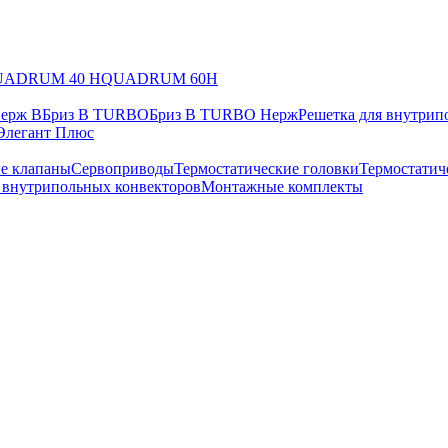
UADRUM 40 H
QUADRUM 60H
Нерж В
Бриз В TURBO
Бриз В TURBO Нерж
Решетка для внутрип
Элегант Плюс
е клапаны
Сервоприводы
Термостатические головки
Термостатич
в внутрипольных конвекторов
Монтажные комплекты