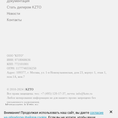
Документация
Стать дилером KZTO
Новости
Контакты
ООО "КЗТО"
ИНН: 9718068636
КПП: 772101001
ОГРН: 1177746556250
Адрес: 109377, г. Москва, ул. 1-я Новокузьминская, дом 23, корпус 1, этаж 1,
пом.1А, ком.7
© 2010-2024 |
KZTO
Все права защищены. тел.:
+7 (495) 120-17-37
, почта:
info@kzto.ru
Любое копирование информации не для нашего промо запрещено без
письменного разрешения.
Напишите в kzto.ru
Информация, размещенная на сайте, не является публичной офертой.
×
Внимание! Продолжая использовать наш сайт, вы даете
согласие
Политика обработки персональных данных
на обработку файлов cookie
. Если вы не хотите, чтобы ваши