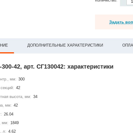
Количество:
Задать во
НИЕ
ДОПОЛНИТЕЛЬНЫЕ ХАРАКТЕРИСТИКИ
ОПЛА
-300-42, арт. СГ130042: характеристики
нтр., мм:
300
секций:
42
тная высота, мм:
34
а, мм:
42
г:
26.04
, мм:
1849
, л:
4.62