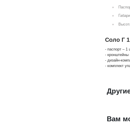
Паспор
Габари
Высот
Соло Г 1
- паспорт – 1 
- кронштейны 
- дизайн-комп
- комплект уп
Другие
Вам м