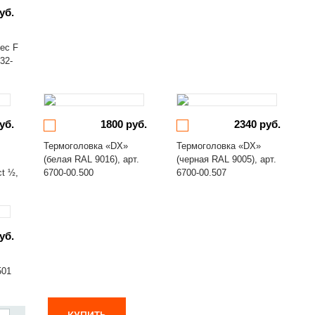
уб.
ec F
32-
уб.
1800 руб.
2340 руб.
Термоголовка «DX»
Термоголовка «DX»
(белая RAL 9016), арт.
(черная RAL 9005), арт.
ct ½,
6700-00.500
6700-00.507
уб.
501
КУПИТЬ