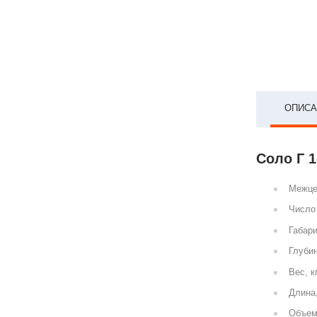
ОПИСА
Соло Г 1
Межце
Число 
Габари
Глубин
Вес, к
Длина
Объем