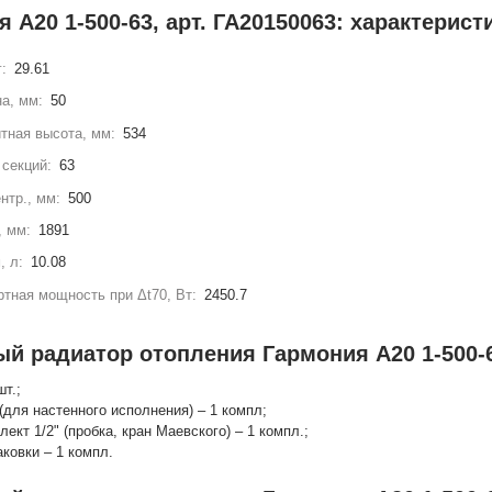
 А20 1-500-63, арт. ГА20150063: характерист
г:
29.61
а, мм:
50
тная высота, мм:
534
секций:
63
нтр., мм:
500
, мм:
1891
, л:
10.08
тная мощность при Δt70, Вт:
2450.7
ый радиатор отопления Гармония А20 1-500-6
шт.;
(для настенного исполнения) – 1 компл;
лект 1/2" (пробка, кран Маевского) – 1 компл.;
аковки – 1 компл.