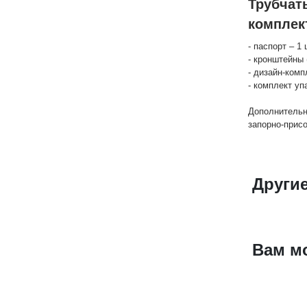
Трубчат
комплек
- паспорт – 1 
- кронштейны 
- дизайн-комп
- комплект уп
Дополнительн
запорно-прис
Други
Вам м