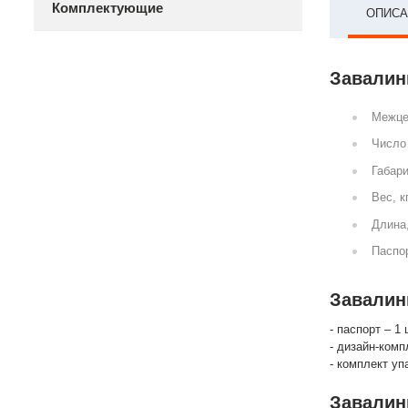
Комплектующие
ОПИСА
Завалинк
Межце
Число 
Габари
Вес, к
Длина
Паспор
Завалинк
- паспорт – 1 
- дизайн-комп
- комплект уп
Завалин