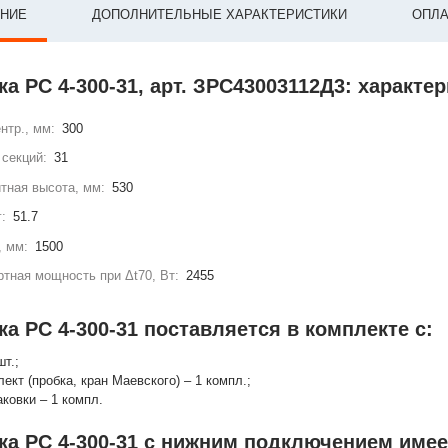
НИЕ
ДОПОЛНИТЕЛЬНЫЕ ХАРАКТЕРИСТИКИ
ОПЛА
а РС 4-300-31, арт. ЗРС43003112Д3: характе
нтр., мм:
300
секций:
31
тная высота, мм:
530
г:
51.7
, мм:
1500
тная мощность при Δt70, Вт:
2455
а РС 4-300-31 поставляется в комплекте с:
шт.;
лект (пробка, кран Маевского) – 1 компл.;
аковки – 1 компл.
ка РС 4-300-31 с нижним подключением имее