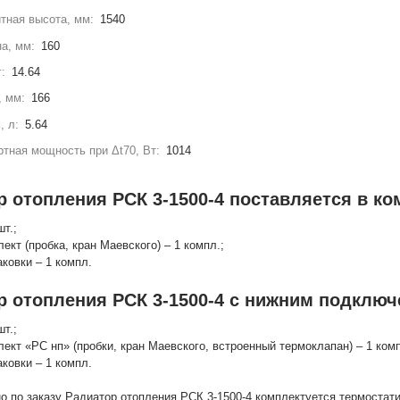
тная высота, мм:
1540
а, мм:
160
г:
14.64
, мм:
166
, л:
5.64
тная мощность при Δt70, Вт:
1014
 отопления РСК 3-1500-4 поставляется в ко
шт.;
лект (пробка, кран Маевского) – 1 компл.;
аковки – 1 компл.
р отопления РСК 3-1500-4 с нижним подключ
шт.;
лект «РС нп» (пробки, кран Маевского, встроенный термоклапан) – 1 комп
аковки – 1 компл.
о по заказу Радиатор отопления РСК 3-1500-4 комплектуется термоста