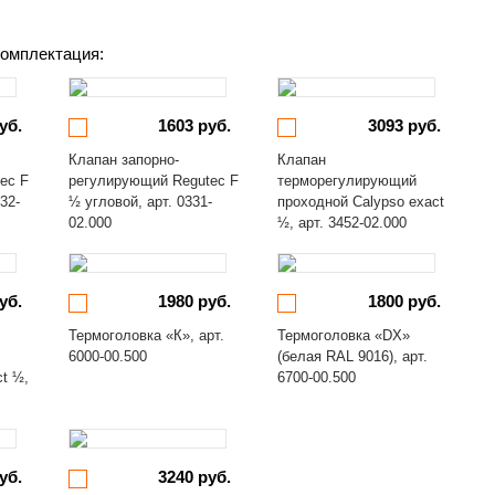
омплектация:
уб.
1603 руб.
3093 руб.
Клапан запорно-
Клапан
ec F
регулирующий Regutec F
терморегулирующий
32-
½ угловой, арт. 0331-
проходной Calypso exact
02.000
½, арт. 3452-02.000
уб.
1980 руб.
1800 руб.
Термоголовка «К», арт.
Термоголовка «DX»
6000-00.500
(белая RAL 9016), арт.
ct ½,
6700-00.500
уб.
3240 руб.