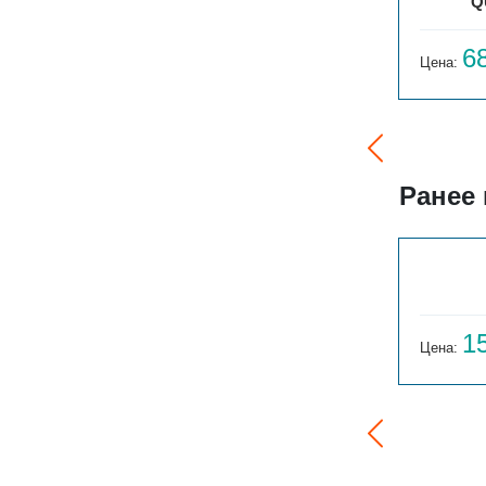
3ТО
ПАРАЛЛЕЛИ Г 1-500-80
Q
99 792
6
Цена:
руб.
Цена:
Ранее
ГАРМОНИЯ 1-155-3
14 059
1
Цена:
руб.
Цена: