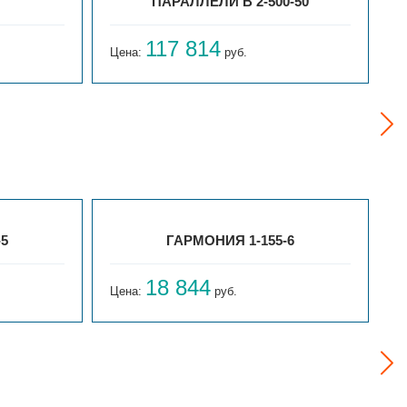
ПАРАЛЛЕЛИ В 2-500-50
117 814
Цена:
руб.
Ц
-5
ГАРМОНИЯ 1-155-6
18 844
Цена:
руб.
Ц