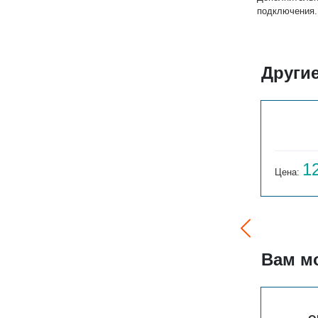
подключения.
Други
РСК 3-300-8
10 937
1
Цена:
руб.
Цена:
Вам м