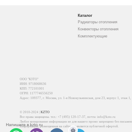
Каталог
Радиаторы отопления
Конвекторы отопления
Комплектующие
ООО "КЗТО"
ИНН: 9718068636
КПП: 772101001
ОГРН: 1177746556250
Адрес: 109377, г. Москва, ул. 1-я Новокузьминская, дом 23, корпус 1, этаж 1,
© 2010-2024 |
KZTO
Все права защищены. тел.:
+7 (495) 120-17-37
, почта:
info@kzto.ru
Любое копирование информации не для нашего промо запрещено без письмен
Напишите в kzto.ru
Информация, размещенная на сайте, не является публичной офертой.