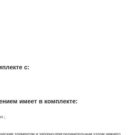
мплекте с:
ением имеет в комплекте:
л.;
тическим элементом и запорно-присоединительным узлом нижнего