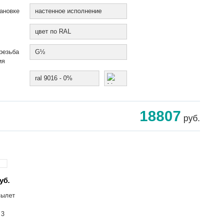
ановке
настенное исполнение
цвет по RAL
резьба
G½
ия
ral 9016 - 0%
18807
руб.
уб.
вылет
 3