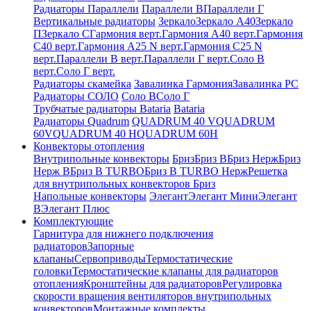
Радиаторы Параллели
Параллели В
Параллели Г
Вертикальные радиаторы
Зеркало
Зеркало А40
Зеркало
П
Зеркало С
Гармония верт.
Гармония А40 верт.
Гармония
С40 верт.
Гармония А25 N верт.
Гармония С25 N
верт.
Параллели В верт.
Параллели Г верт.
Соло В
верт.
Соло Г верт.
Радиаторы скамейка
Завалинка Гармония
Завалинка РС
Радиаторы СОЛО
Соло В
Соло Г
Трубчатые радиаторы Bataria
Bataria
Радиаторы Quadrum
QUADRUM 40 V
QUADRUM
60V
QUADRUM 40 H
QUADRUM 60H
Конвекторы отопления
Внутрипольные конвекторы
Бриз
Бриз В
Бриз Нерж
Бриз
Нерж В
Бриз В TURBO
Бриз В TURBO Нерж
Решетка
для внутрипольных конвекторов Бриз
Напольные конвекторы
Элегант
Элегант Мини
Элегант
В
Элегант Плюс
Комплектующие
Гарнитура для нижнего подключения
радиаторов
Запорные
клапаны
Сервоприводы
Термостатические
головки
Термостатические клапаны для радиаторов
отопления
Кронштейны для радиаторов
Регулировка
скорости вращения вентиляторов внутрипольных
конвекторов
Монтажные комплекты