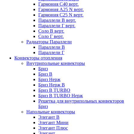
Гармония С40 верт.
Гармония А25 N верт.
Гармония С25 N верт.
Параллели В верт.
Параллели Г верт.
Соло В верт.
Соло Г верт.
Радиаторы Параллели
Параллели В
Параллели Г
Конвекторы отопления
Внутрипольные конвекторы
Бриз
Бриз В
Бриз Нерж
Бриз Нерж В
Бриз В TURBO
Бриз В TURBO Нерж
Решетка для внутрипольных конвекторов
Бриз
Напольные конвекторы
Элегант В
Элегант Мини
Элегант Плюс
Элегант