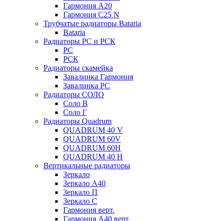
Гармония А20
Гармония С25 N
Трубчатые радиаторы Bataria
Bataria
Радиаторы РС и РСК
РС
РСК
Радиаторы скамейка
Завалинка Гармония
Завалинка РС
Радиаторы СОЛО
Соло В
Соло Г
Радиаторы Quadrum
QUADRUM 40 V
QUADRUM 60V
QUADRUM 60H
QUADRUM 40 H
Вертикальные радиаторы
Зеркало
Зеркало А40
Зеркало П
Зеркало С
Гармония верт.
Гармония А40 верт.