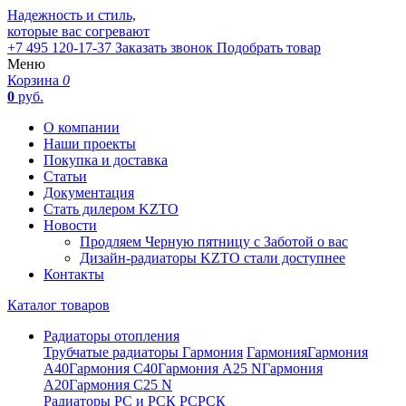
Надежность и стиль,
которые вас согревают
+7 495 120-17-37
Заказать звонок
Подобрать товар
Меню
Корзина
0
0
руб.
О компании
Наши проекты
Покупка и доставка
Статьи
Документация
Стать дилером KZTO
Новости
Продляем Черную пятницу с Заботой о вас
Дизайн-радиаторы KZTO стали доступнее
Контакты
Каталог товаров
Радиаторы отопления
Трубчатые радиаторы Гармония
Гармония
Гармония
А40
Гармония С40
Гармония А25 N
Гармония
А20
Гармония С25 N
Радиаторы РС и РСК
РС
РСК