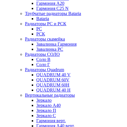
Гармония А20
Гармония С25 N
Трубчатые радиаторы Bataria
Bataria
Радиаторы РС и РСК
РС
РСК
Радиаторы скамейка
Завалинка Гармония
Завалинка РС
Радиаторы СОЛО
Соло В
Соло Г
Радиаторы Quadrum
QUADRUM 40 V
QUADRUM 60V
QUADRUM 60H
QUADRUM 40 H
Вертикальные радиаторы
Зеркало
Зеркало А40
Зеркало П
Зеркало С
Гармония верт.
Гармония А40 верт.