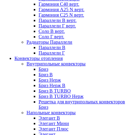
Гармония С40 верт.
Гармония А25 N верт.
Гармония С25 N верт.
Параллели В верт.
Параллели Г верт.
Соло В верт.
Соло Г верт.
Радиаторы Параллели
Параллели В
Параллели Г
Конвекторы отопления
Внутрипольные конвекторы
Бриз
Бриз В
Бриз Нерж
Бриз Нерж В
Бриз В TURBO
Бриз В TURBO Нерж
Решетка для внутрипольных конвекторов
Бриз
Напольные конвекторы
Элегант В
Элегант Мини
Элегант Плюс
Элегант