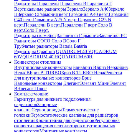
Радиаторы Параллели
Параллели В
Параллели Г
Вертикальные радиаторы
Зеркало
Зеркало А40
Зеркало
П
Зеркало С
Гармония верт.
Гармония А40 верт.
Гармония
С40 верт.
Гармония А25 N верт.
Гармония С25 N
верт.
Параллели В верт.
Параллели Г верт.
Соло В
верт.
Соло Г верт.
Радиаторы скамейка
Завалинка Гармония
Завалинка РС
Радиаторы СОЛО
Соло В
Соло Г
Трубчатые радиаторы Bataria
Bataria
Радиаторы Quadrum
QUADRUM 40 V
QUADRUM
60V
QUADRUM 40 H
QUADRUM 60H
Конвекторы отопления
Внутрипольные конвекторы
Бриз
Бриз В
Бриз Нерж
Бриз
Нерж В
Бриз В TURBO
Бриз В TURBO Нерж
Решетка
для внутрипольных конвекторов Бриз
Напольные конвекторы
Элегант
Элегант Мини
Элегант
В
Элегант Плюс
Комплектующие
Гарнитура для нижнего подключения
радиаторов
Запорные
клапаны
Сервоприводы
Термостатические
головки
Термостатические клапаны для радиаторов
отопления
Кронштейны для радиаторов
Регулировка
скорости вращения вентиляторов внутрипольных
конвекторов
Монтажные комплекты