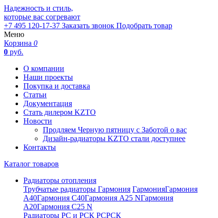
Надежность и стиль,
которые вас согревают
+7 495 120-17-37
Заказать звонок
Подобрать товар
Меню
Корзина
0
0
руб.
О компании
Наши проекты
Покупка и доставка
Статьи
Документация
Стать дилером KZTO
Новости
Продляем Черную пятницу с Заботой о вас
Дизайн-радиаторы KZTO стали доступнее
Контакты
Каталог товаров
Радиаторы отопления
Трубчатые радиаторы Гармония
Гармония
Гармония
А40
Гармония С40
Гармония А25 N
Гармония
А20
Гармония С25 N
Радиаторы РС и РСК
РС
РСК