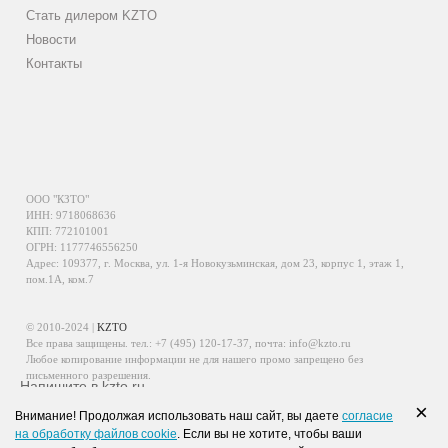
Стать дилером KZTO
Новости
Контакты
ООО "КЗТО"
ИНН: 9718068636
КПП: 772101001
ОГРН: 1177746556250
Адрес: 109377, г. Москва, ул. 1-я Новокузьминская, дом 23, корпус 1, этаж 1,
пом.1А, ком.7
© 2010-2024 |
KZTO
Все права защищены. тел.:
+7 (495) 120-17-37
, почта:
info@kzto.ru
Любое копирование информации не для нашего промо запрещено без
письменного разрешения.
Напишите в kzto.ru
Информация, размещенная на сайте, не является публичной офертой.
×
Внимание! Продолжая использовать наш сайт, вы даете
согласие
Политика обработки персональных данных
на обработку файлов cookie
. Если вы не хотите, чтобы ваши
Политика конфиденциальности персональных данных