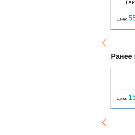
0
ГАРМОНИЯ А25 1-300-13
ГАР
16 870
5
Цена:
руб.
Цена:
Ранее
ГАРМОНИЯ 1-155-3
14 059
1
Цена:
руб.
Цена: