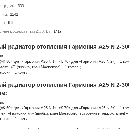
нтр., мм:
300
, мм:
1241
, л:
9.3
тная мощность при Δt70, Вт:
1417
ый радиатор отопления Гармония А25 N 2-300
шт.;
(«К-50» для «Гармония А25 N 1», «К-70» для «Гармония А25 N 2») – 1 ко
лект 1/2" (пробка, кран Маевского) – 1 компл.;
аковки – 1 компл.
ый радиатор отопления Гармония А25 N 2-30
те:
шт.;
(«К-50» для «Гармония А25 N 1», «К-70» для «Гармония А25 N 2») – 1 ко
лект «Гармония нп» (пробки, кран Маевского, встроенный термоклапан) – 
аковки – 1 компл.