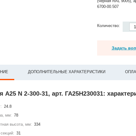
(черная RAL 9005), а
6700-00.507
Количество:
Задать во
НИЕ
ДОПОЛНИТЕЛЬНЫЕ ХАРАКТЕРИСТИКИ
ОПЛА
 А25 N 2-300-31, арт. ГА25Н230031: характер
г:
24.8
а, мм:
78
тная высота, мм:
334
секций:
31