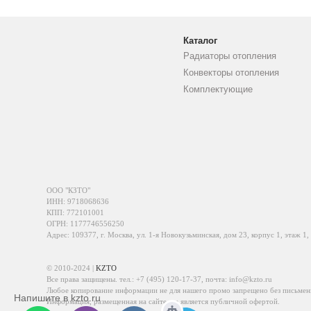
Каталог
Радиаторы отопления
Конвекторы отопления
Комплектующие
ООО "КЗТО"
ИНН: 9718068636
КПП: 772101001
ОГРН: 1177746556250
Адрес: 109377, г. Москва, ул. 1-я Новокузьминская, дом 23, корпус 1, этаж 1,
© 2010-2024 |
KZTO
Все права защищены. тел.:
+7 (495) 120-17-37
, почта:
info@kzto.ru
Любое копирование информации не для нашего промо запрещено без письмен
Напишите в kzto.ru
Информация, размещенная на сайте, не является публичной офертой.