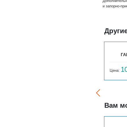
Дополнительн
и запорно-пр
Други
ГАРМОНИЯ А25 N 1-300-3
ГА
10 145
1
Цена:
руб.
Цена:
Вам м