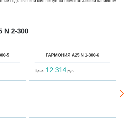
 нижним подключением комплектуется термостатическим элементом
 N 2-300
00-5
ГАРМОНИЯ А25 N 1-300-6
12 314
Цена:
руб.
Ц