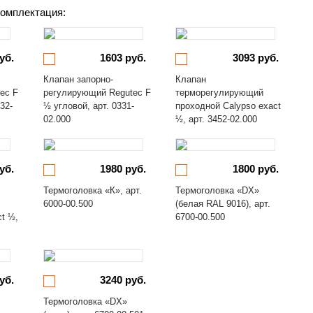
омплектация:
уб.
1603 руб.
3093 руб.
Клапан запорно-
Клапан
ec F
регулирующий Regutec F
терморегулирующий
32-
½ угловой, арт. 0331-
проходной Calypso exact
02.000
½, арт. 3452-02.000
уб.
1980 руб.
1800 руб.
Термоголовка «К», арт.
Термоголовка «DX»
6000-00.500
(белая RAL 9016), арт.
ct ½,
6700-00.500
уб.
3240 руб.
Термоголовка «DX»