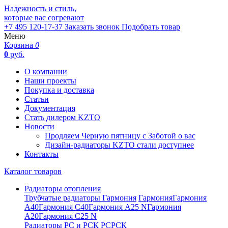
Надежность и стиль,
которые вас согревают
+7 495 120-17-37
Заказать звонок
Подобрать товар
Меню
Корзина
0
0
руб.
О компании
Наши проекты
Покупка и доставка
Статьи
Документация
Стать дилером KZTO
Новости
Продляем Черную пятницу с Заботой о вас
Дизайн-радиаторы KZTO стали доступнее
Контакты
Каталог товаров
Радиаторы отопления
Трубчатые радиаторы Гармония
Гармония
Гармония
А40
Гармония С40
Гармония А25 N
Гармония
А20
Гармония С25 N
Радиаторы РС и РСК
РС
РСК