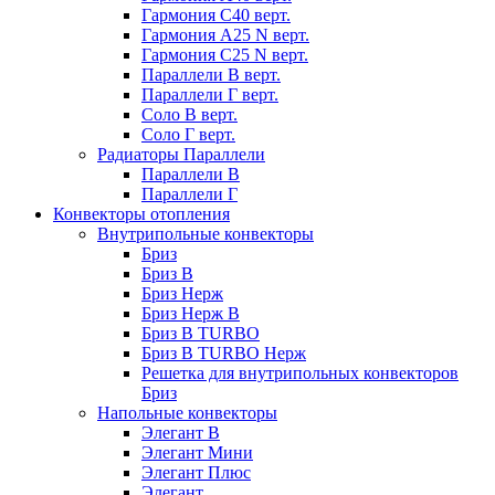
Гармония С40 верт.
Гармония А25 N верт.
Гармония С25 N верт.
Параллели В верт.
Параллели Г верт.
Соло В верт.
Соло Г верт.
Радиаторы Параллели
Параллели В
Параллели Г
Конвекторы отопления
Внутрипольные конвекторы
Бриз
Бриз В
Бриз Нерж
Бриз Нерж В
Бриз В TURBO
Бриз В TURBO Нерж
Решетка для внутрипольных конвекторов
Бриз
Напольные конвекторы
Элегант В
Элегант Мини
Элегант Плюс
Элегант