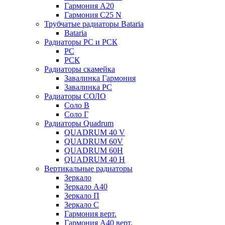
Гармония А20
Гармония С25 N
Трубчатые радиаторы Bataria
Bataria
Радиаторы РС и РСК
РС
РСК
Радиаторы скамейка
Завалинка Гармония
Завалинка РС
Радиаторы СОЛО
Соло В
Соло Г
Радиаторы Quadrum
QUADRUM 40 V
QUADRUM 60V
QUADRUM 60H
QUADRUM 40 H
Вертикальные радиаторы
Зеркало
Зеркало А40
Зеркало П
Зеркало С
Гармония верт.
Гармония А40 верт.