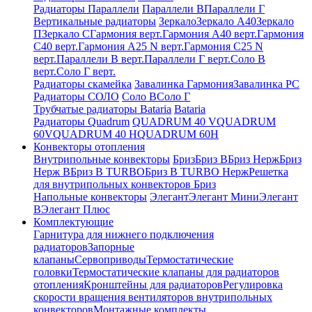
Радиаторы Параллели
Параллели В
Параллели Г
Вертикальные радиаторы
Зеркало
Зеркало А40
Зеркало
П
Зеркало С
Гармония верт.
Гармония А40 верт.
Гармония
С40 верт.
Гармония А25 N верт.
Гармония С25 N
верт.
Параллели В верт.
Параллели Г верт.
Соло В
верт.
Соло Г верт.
Радиаторы скамейка
Завалинка Гармония
Завалинка РС
Радиаторы СОЛО
Соло В
Соло Г
Трубчатые радиаторы Bataria
Bataria
Радиаторы Quadrum
QUADRUM 40 V
QUADRUM
60V
QUADRUM 40 H
QUADRUM 60H
Конвекторы отопления
Внутрипольные конвекторы
Бриз
Бриз В
Бриз Нерж
Бриз
Нерж В
Бриз В TURBO
Бриз В TURBO Нерж
Решетка
для внутрипольных конвекторов Бриз
Напольные конвекторы
Элегант
Элегант Мини
Элегант
В
Элегант Плюс
Комплектующие
Гарнитура для нижнего подключения
радиаторов
Запорные
клапаны
Сервоприводы
Термостатические
головки
Термостатические клапаны для радиаторов
отопления
Кронштейны для радиаторов
Регулировка
скорости вращения вентиляторов внутрипольных
конвекторов
Монтажные комплекты