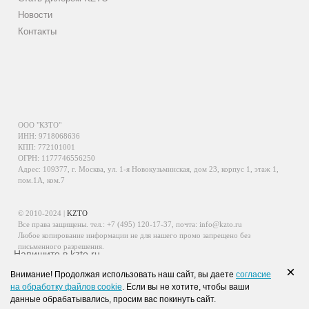
Новости
Контакты
ООО "КЗТО"
ИНН: 9718068636
КПП: 772101001
ОГРН: 1177746556250
Адрес: 109377, г. Москва, ул. 1-я Новокузьминская, дом 23, корпус 1, этаж 1,
пом.1А, ком.7
© 2010-2024 |
KZTO
Все права защищены. тел.:
+7 (495) 120-17-37
, почта:
info@kzto.ru
Любое копирование информации не для нашего промо запрещено без
письменного разрешения.
Напишите в kzto.ru
Информация, размещенная на сайте, не является публичной офертой.
×
Внимание! Продолжая использовать наш сайт, вы даете
согласие
Политика обработки персональных данных
на обработку файлов cookie
. Если вы не хотите, чтобы ваши
Политика конфиденциальности персональных данных
данные обрабатывались, просим вас покинуть сайт.
WhatsApp
Viber
VK
Telegram