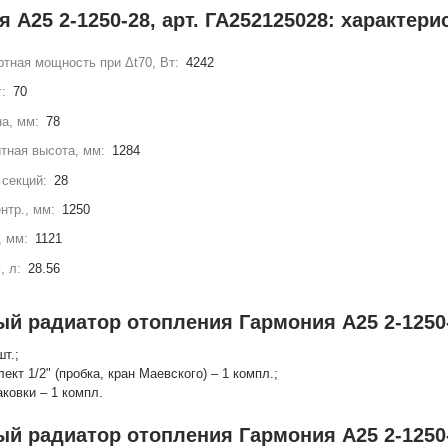
 А25 2-1250-28, арт. ГА252125028: характери
тная мощность при Δt70, Вт:
4242
г:
70
а, мм:
78
тная высота, мм:
1284
секций:
28
нтр., мм:
1250
, мм:
1121
, л:
28.56
ый радиатор отопления Гармония А25 2-1250-
шт.;
лект 1/2" (пробка, кран Маевского) – 1 компл.;
аковки – 1 компл.
ый радиатор отопления Гармония А25 2-1250