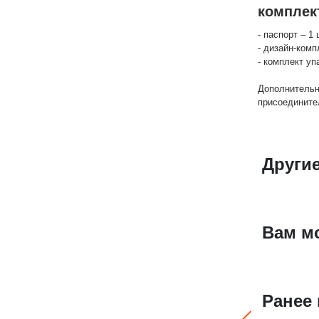
комплек
- паспорт – 1 
- дизайн-комп
- комплект уп
Дополнительн
присоедините
Други
Вам м
Ранее