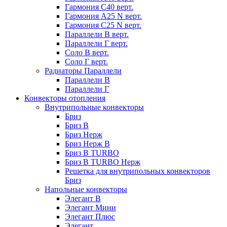
Гармония С40 верт.
Гармония А25 N верт.
Гармония С25 N верт.
Параллели В верт.
Параллели Г верт.
Соло В верт.
Соло Г верт.
Радиаторы Параллели
Параллели В
Параллели Г
Конвекторы отопления
Внутрипольные конвекторы
Бриз
Бриз В
Бриз Нерж
Бриз Нерж В
Бриз В TURBO
Бриз В TURBO Нерж
Решетка для внутрипольных конвекторов
Бриз
Напольные конвекторы
Элегант В
Элегант Мини
Элегант Плюс
Элегант