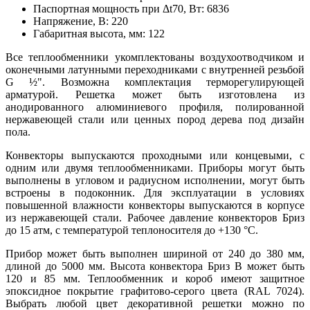
Паспортная мощность при Δt70, Вт:
6836
Напряжение, В:
220
Габаритная высота, мм:
122
Все теплообменники укомплектованы воздухоотводчиком и
оконечными латунными переходниками с внутренней резьбой
G
½"
. Возможна комплектация терморегулирующей
арматурой. Решетка может быть изготовлена из
анодированного алюминиевого профиля, полированной
нержавеющей стали или ценных пород дерева под дизайн
пола.
Конвекторы выпускаются проходными или концевыми, с
одним или двумя теплообменниками. Приборы могут быть
выполнены в угловом и радиусном исполнении, могут быть
встроены в подоконник. Для эксплуатации в условиях
повышенной влажности конвекторы выпускаются в корпусе
из нержавеющей стали. Рабочее давление конвекторов Бриз
до 15 атм, с температурой теплоносителя до +130
°
С.
Прибор может быть выполнен шириной от 240 до 380 мм,
длиной до 5000 мм. Высота конвектора Бриз В может быть
120 и 85 мм. Теплообменник и короб имеют защитное
эпоксидное покрытие графитово-серого цвета (RAL 7024).
Выбрать любой цвет декоративной решетки можно по