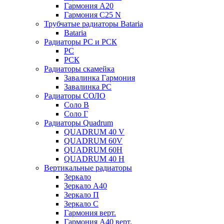
Гармония А20
Гармония С25 N
Трубчатые радиаторы Bataria
Bataria
Радиаторы РС и РСК
РС
РСК
Радиаторы скамейка
Завалинка Гармония
Завалинка РС
Радиаторы СОЛО
Соло В
Соло Г
Радиаторы Quadrum
QUADRUM 40 V
QUADRUM 60V
QUADRUM 60H
QUADRUM 40 H
Вертикальные радиаторы
Зеркало
Зеркало А40
Зеркало П
Зеркало С
Гармония верт.
Гармония А40 верт.