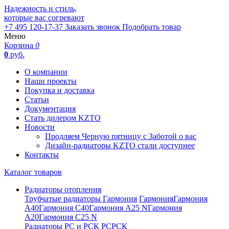
Надежность и стиль,
которые вас согревают
+7 495 120-17-37
Заказать звонок
Подобрать товар
Меню
Корзина
0
0
руб.
О компании
Наши проекты
Покупка и доставка
Статьи
Документация
Стать дилером KZTO
Новости
Продляем Черную пятницу с Заботой о вас
Дизайн-радиаторы KZTO стали доступнее
Контакты
Каталог товаров
Радиаторы отопления
Трубчатые радиаторы Гармония
Гармония
Гармония
А40
Гармония С40
Гармония А25 N
Гармония
А20
Гармония С25 N
Радиаторы РС и РСК
РС
РСК