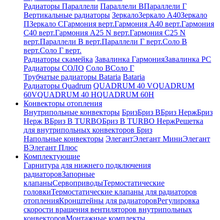
Радиаторы Параллели
Параллели В
Параллели Г
Вертикальные радиаторы
Зеркало
Зеркало А40
Зеркало
П
Зеркало С
Гармония верт.
Гармония А40 верт.
Гармония
С40 верт.
Гармония А25 N верт.
Гармония С25 N
верт.
Параллели В верт.
Параллели Г верт.
Соло В
верт.
Соло Г верт.
Радиаторы скамейка
Завалинка Гармония
Завалинка РС
Радиаторы СОЛО
Соло В
Соло Г
Трубчатые радиаторы Bataria
Bataria
Радиаторы Quadrum
QUADRUM 40 V
QUADRUM
60V
QUADRUM 40 H
QUADRUM 60H
Конвекторы отопления
Внутрипольные конвекторы
Бриз
Бриз В
Бриз Нерж
Бриз
Нерж В
Бриз В TURBO
Бриз В TURBO Нерж
Решетка
для внутрипольных конвекторов Бриз
Напольные конвекторы
Элегант
Элегант Мини
Элегант
В
Элегант Плюс
Комплектующие
Гарнитура для нижнего подключения
радиаторов
Запорные
клапаны
Сервоприводы
Термостатические
головки
Термостатические клапаны для радиаторов
отопления
Кронштейны для радиаторов
Регулировка
скорости вращения вентиляторов внутрипольных
конвекторов
Монтажные комплекты