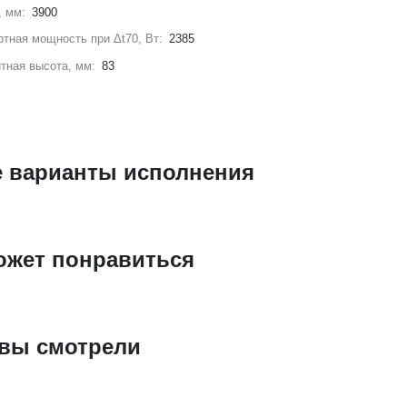
, мм:
3900
тная мощность при Δt70, Вт:
2385
тная высота, мм:
83
е варианты исполнения
ожет понравиться
 вы смотрели