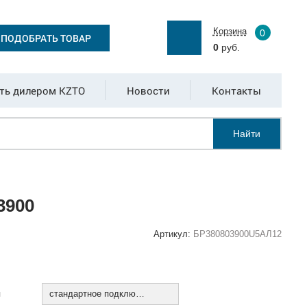
Корзина
0
ПОДОБРАТЬ ТОВАР
0
руб.
ть дилером KZTO
Новости
Контакты
Найти
3900
Артикул:
БР380803900U5АЛ12
:
я
стандартное подключение