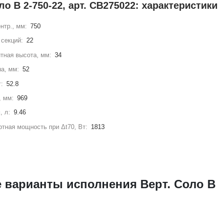
ло В 2-750-22, арт. СВ275022: характеристики
нтр., мм:
750
секций:
22
тная высота, мм:
34
а, мм:
52
г:
52.8
, мм:
969
, л:
9.46
тная мощность при Δt70, Вт:
1813
 варианты исполнения Верт. Соло В 