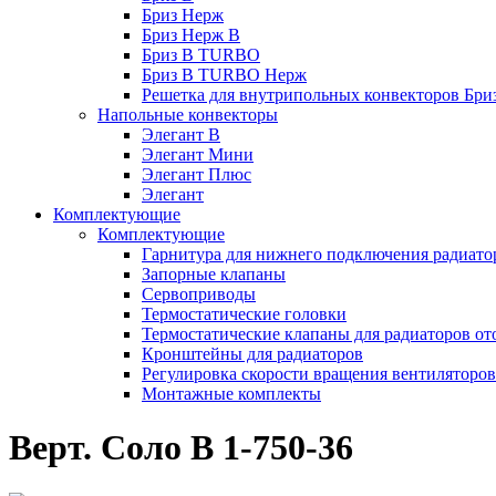
Бриз Нерж
Бриз Нерж В
Бриз В TURBO
Бриз В TURBO Нерж
Решетка для внутрипольных конвекторов Бри
Напольные конвекторы
Элегант В
Элегант Мини
Элегант Плюс
Элегант
Комплектующие
Комплектующие
Гарнитура для нижнего подключения радиато
Запорные клапаны
Сервоприводы
Термостатические головки
Термостатические клапаны для радиаторов от
Кронштейны для радиаторов
Регулировка скорости вращения вентиляторо
Монтажные комплекты
Верт. Соло В 1-750-36