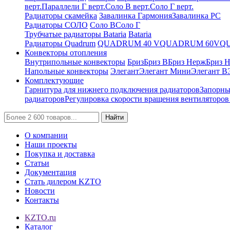
верт.
Параллели Г верт.
Соло В верт.
Соло Г верт.
Радиаторы скамейка
Завалинка Гармония
Завалинка РС
Радиаторы СОЛО
Соло В
Соло Г
Трубчатые радиаторы Bataria
Bataria
Радиаторы Quadrum
QUADRUM 40 V
QUADRUM 60V
Q
Конвекторы отопления
Внутрипольные конвекторы
Бриз
Бриз В
Бриз Нерж
Бриз 
Напольные конвекторы
Элегант
Элегант Мини
Элегант В
Комплектующие
Гарнитура для нижнего подключения радиаторов
Запорны
радиаторов
Регулировка скорости вращения вентиляторо
Найти
О компании
Наши проекты
Покупка и доставка
Статьи
Документация
Стать дилером KZTO
Новости
Контакты
KZTO.ru
Каталог