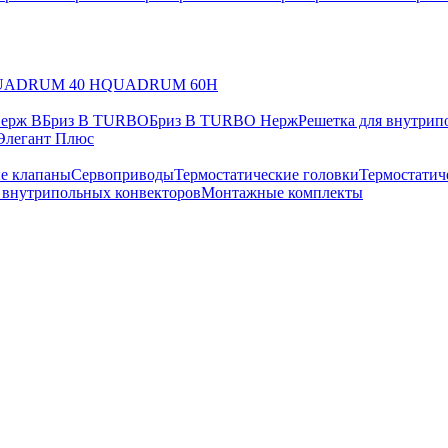
UADRUM 40 H
QUADRUM 60H
Нерж В
Бриз В TURBO
Бриз В TURBO Нерж
Решетка для внутрип
Элегант Плюс
е клапаны
Сервоприводы
Термостатические головки
Термостатич
в внутрипольных конвекторов
Монтажные комплекты