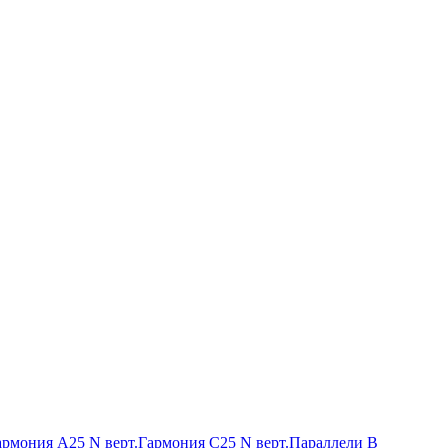
армония А25 N верт.
Гармония С25 N верт.
Параллели В