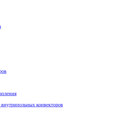
з
ров
опления
в внутрипольных конвекторов