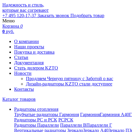
Надежность и стиль,
которые вас согревают
+7 495 120-17-37
Заказать звонок
Подобрать товар
Меню
Корзина
0
0
руб.
О компании
Наши проекты
Покупка и доставка
Статьи
Документация
Стать дилером KZTO
Новости
Продляем Черную пятницу с Заботой о вас
Дизайн-радиаторы KZTO стали доступнее
Контакты
Каталог товаров
Радиаторы отопления
Трубчатые радиаторы Гармония
Гармония
Гармония А40
Г
Радиаторы РС и РСК
РС
РСК
Радиаторы Параллели
Параллели В
Параллели Г
Вертикальные радиаторы
Зеркало
Зеркало А40
Зеркало П
З