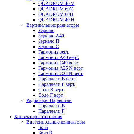
QUADRUM 40 V
QUADRUM 60V
QUADRUM 60H
QUADRUM 40 H
Вертикальные радиаторы
Зеркало
Зеркало А40
Зеркало П
Зеркало С
Гармония верт.
Гармония А40 верт.
Гармония С40 верт.
Гармония А25 N верт.
Гармония С25 N верт.
Параллели В верт.
Параллели Г верт.
Соло В верт.
Соло Г верт.
Радиаторы Параллели
Параллели В
Параллели Г
Конвекторы отопления
Внутрипольные конвекторы
Бриз
Бриз В