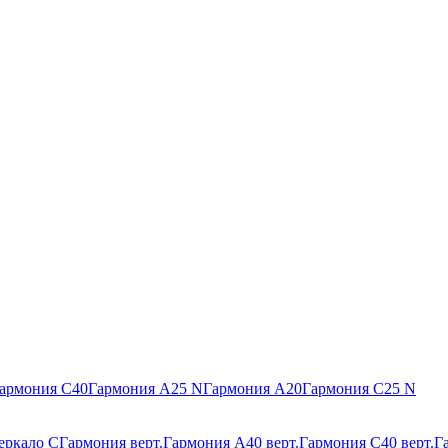
армония С40
Гармония А25 N
Гармония А20
Гармония С25 N
еркало С
Гармония верт.
Гармония А40 верт.
Гармония С40 верт.
Г