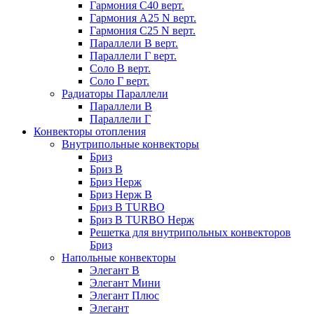
Гармония С40 верт.
Гармония А25 N верт.
Гармония С25 N верт.
Параллели В верт.
Параллели Г верт.
Соло В верт.
Соло Г верт.
Радиаторы Параллели
Параллели В
Параллели Г
Конвекторы отопления
Внутрипольные конвекторы
Бриз
Бриз В
Бриз Нерж
Бриз Нерж В
Бриз В TURBO
Бриз В TURBO Нерж
Решетка для внутрипольных конвекторов
Бриз
Напольные конвекторы
Элегант В
Элегант Мини
Элегант Плюс
Элегант