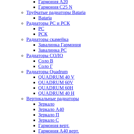
Гармония А20
Гармония С25 N
Трубчатые радиаторы Bataria
Bataria
Радиаторы РС и РСК
РС
РСК
Радиаторы скамейка
Завалинка Гармония
Завалинка РС
Радиаторы СОЛО
Соло В
Соло Г
Радиаторы Quadrum
QUADRUM 40 V
QUADRUM 60V
QUADRUM 60H
QUADRUM 40 H
Вертикальные радиаторы
Зеркало
Зеркало А40
Зеркало П
Зеркало С
Гармония верт.
Гармония А40 верт.