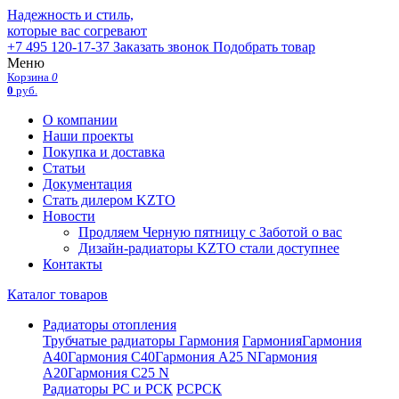
Надежность и стиль,
которые вас согревают
+7 495 120-17-37
Заказать звонок
Подобрать товар
Меню
Корзина
0
0
руб.
О компании
Наши проекты
Покупка и доставка
Статьи
Документация
Стать дилером KZTO
Новости
Продляем Черную пятницу с Заботой о вас
Дизайн-радиаторы KZTO стали доступнее
Контакты
Каталог товаров
Радиаторы отопления
Трубчатые радиаторы Гармония
Гармония
Гармония
А40
Гармония С40
Гармония А25 N
Гармония
А20
Гармония С25 N
Радиаторы РС и РСК
РС
РСК