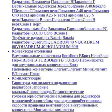
Радиаторы Параллели
Параллели В
Параллели Г
Вертикальные радиаторы
Зеркало
Зеркало А40
Зеркало
П
Зеркало С
Гармония верт.
Гармония А40 верт.
Гармония
С40 верт.
Гармония А25 N верт.
Гармония С25 N
верт.
Параллели В верт.
Параллели Г верт.
Соло В
верт.
Соло Г верт.
Радиаторы скамейка
Завалинка Гармония
Завалинка РС
Радиаторы СОЛО
Соло В
Соло Г
Трубчатые радиаторы Bataria
Bataria
Радиаторы Quadrum
QUADRUM 40 V
QUADRUM
60V
QUADRUM 40 H
QUADRUM 60H
Конвекторы отопления
Внутрипольные конвекторы
Бриз
Бриз В
Бриз Нерж
Бриз
Нерж В
Бриз В TURBO
Бриз В TURBO Нерж
Решетка
для внутрипольных конвекторов Бриз
Напольные конвекторы
Элегант
Элегант Мини
Элегант
В
Элегант Плюс
Комплектующие
Гарнитура для нижнего подключения
радиаторов
Запорные
клапаны
Сервоприводы
Термостатические
головки
Термостатические клапаны для радиаторов
отопления
Кронштейны для радиаторов
Регулировка
скорости вращения вентиляторов внутрипольных
конвекторов
Монтажные комплекты