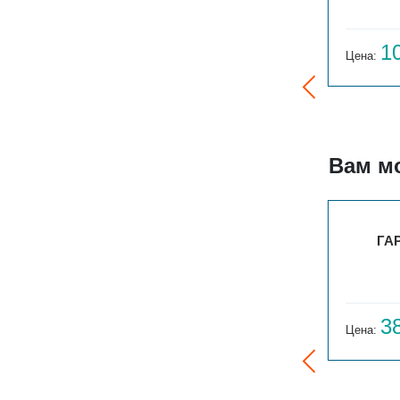
8 616
1
Цена:
руб.
Цена:
Вам м
00
BATARÌA 2-300-34
ГАР
48 212
3
Цена:
руб.
Цена: