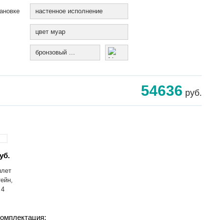
ановке
настенное исполнение
цвет муар
бронзовый муар
54636
руб.
уб.
ылет
тейн,
 4
омплектация: