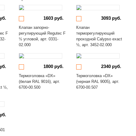
уб.
1603 руб.
3093 руб.
Клапан запорно-
Клапан
ec F
регулирующий Regutec F
терморегулирующий
32-
½ угловой, арт. 0331-
проходной Calypso exact
02.000
½, арт. 3452-02.000
уб.
1800 руб.
2340 руб.
Термоголовка «DX»
Термоголовка «DX»
(белая RAL 9016), арт.
(черная RAL 9005), арт.
ct ½,
6700-00.500
6700-00.507
уб.
501