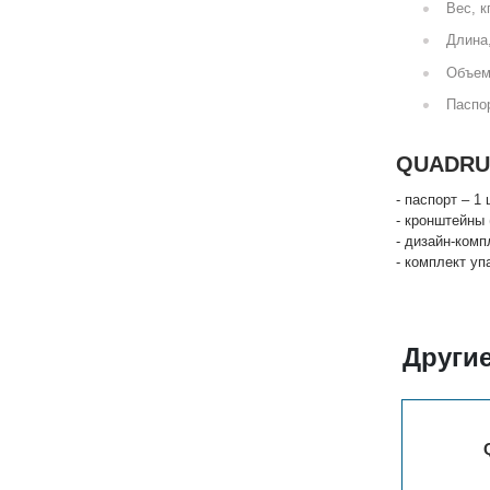
Вес, к
Длина
Объем
Паспор
QUADRUM
- паспорт – 1 
- кронштейны 
- дизайн-комп
- комплект уп
Други
QUADRUM 60 V 300-3