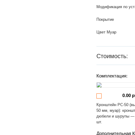
Модификация по уст
Покрытие
Цвет Муар
Стоимость:
Комплектация:
0.00 р
Кронштейн РС-50 (в
50 мм, муар): кронш
дюбели и шурупы —
шт.
Дополнительная К