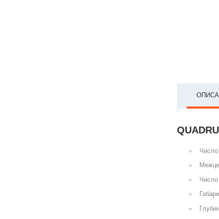
ОПИСА
QUADRUM
Число 
Межце
Число 
Габари
Глубин