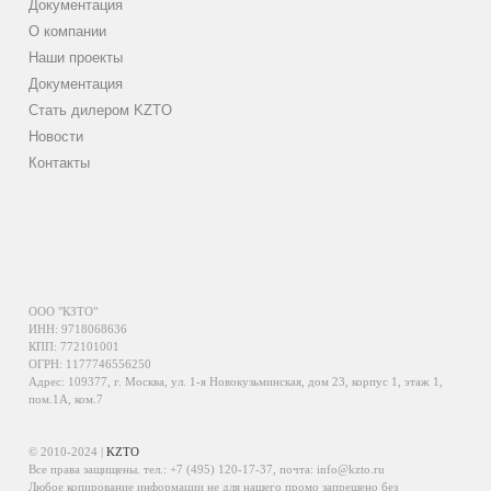
Документация
О компании
Наши проекты
Документация
Стать дилером KZTO
Новости
Контакты
ООО "КЗТО"
ИНН: 9718068636
КПП: 772101001
ОГРН: 1177746556250
Адрес: 109377, г. Москва, ул. 1-я Новокузьминская, дом 23, корпус 1, этаж 1,
пом.1А, ком.7
© 2010-2024 |
KZTO
Все права защищены. тел.:
+7 (495) 120-17-37
, почта:
info@kzto.ru
Любое копирование информации не для нашего промо запрещено без