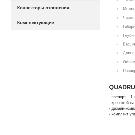
Конвекторы отопления
Межце
Число 
Комплектующие
Габари
Глубин
Вес, к
Длина
Объем
Паспор
QUADRUM
- паспорт – 1 
- кронштейны 
- дизайн-комп
- комплект уп