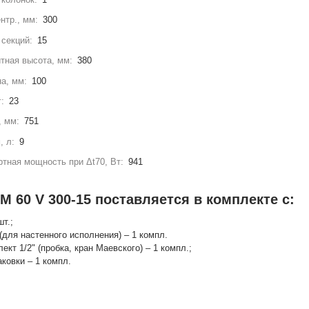
нтр., мм:
300
секций:
15
тная высота, мм:
380
а, мм:
100
г:
23
, мм:
751
, л:
9
тная мощность при Δt70, Вт:
941
 60 V 300-15 поставляется в комплекте с:
шт.;
(для настенного исполнения) – 1 компл.
лект 1/2" (пробка, кран Маевского) – 1 компл.;
аковки – 1 компл.