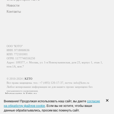
Новости
Контакты
ООО "КЗТО"
ИНН: 9718068636
КПП: 772101001
ОГРН: 1177746556250
Адрес: 109377, г. Москва, ул. 1-я Новокузьминская, дом 23, корпус 1, этаж 1,
пом.1А, ком.7
© 2010-2024 |
KZTO
Все права защищены. тел.:
+7 (495) 120-17-37
, почта:
info@kzto.ru
Любое копирование информации не для нашего промо запрещено без
письменного разрешения.
Напишите в kzto.ru
Информация, размещенная на сайте, не является публичной офертой.
×
Внимание! Продолжая использовать наш сайт, вы даете
согласие
Политика обработки персональных данных
на обработку файлов cookie
. Если вы не хотите, чтобы ваши
Политика конфиденциальности персональных данных
данные обрабатывались, просим вас покинуть сайт.
WhatsApp
Viber
VK
Telegram