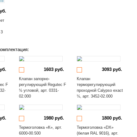
уб.
лет
 3
омплектация:
уб.
1603 руб.
3093 руб.
Клапан запорно-
Клапан
ec F
регулирующий Regutec F
терморегулирующий
32-
½ угловой, арт. 0331-
проходной Calypso exact
02.000
½, арт. 3452-02.000
уб.
1980 руб.
1800 руб.
Термоголовка «К», арт.
Термоголовка «DX»
6000-00.500
(белая RAL 9016), арт.