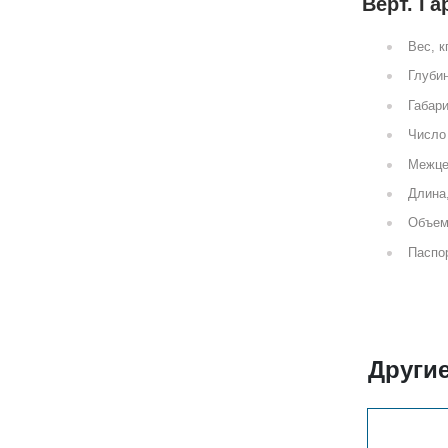
Верт. Га
Вес, к
Глубин
Габари
Число 
Межце
Длина
Объем
Паспор
Другие