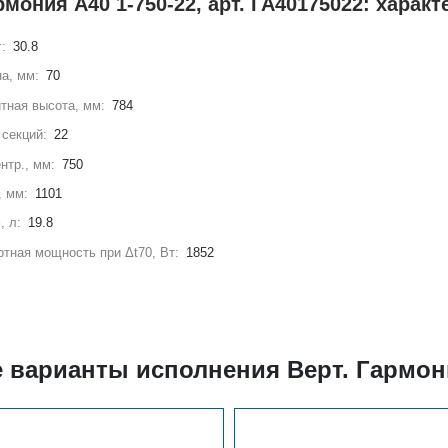
рмония А40 1-750-22, арт. ГА40175022: харак
г:
30.8
а, мм:
70
тная высота, мм:
784
секций:
22
нтр., мм:
750
, мм:
1101
, л:
19.8
тная мощность при Δt70, Вт:
1852
 варианты исполнения Верт. Гармони