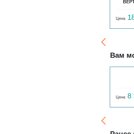
4
ВЕРТ. ГАРМОНИЯ А40 1-750-3
ВЕРТ
16 644
1
Цена:
руб.
Цена:
Вам м
БРИЗ В TURBO 220V 300Х120Х1600
80 350
8
Цена:
руб.
Цена:
Ранее