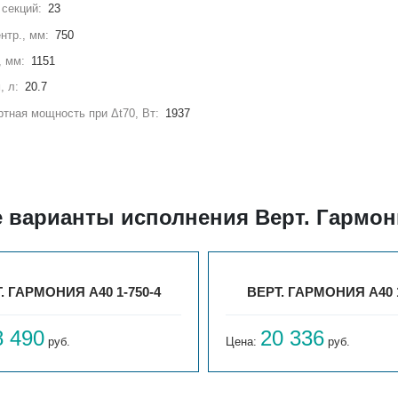
секций:
23
нтр., мм:
750
, мм:
1151
, л:
20.7
тная мощность при Δt70, Вт:
1937
 варианты исполнения Верт. Гармони
. ГАРМОНИЯ А40 1-750-4
ВЕРТ. ГАРМОНИЯ А40 1
8 490
20 336
руб.
Цена:
руб.