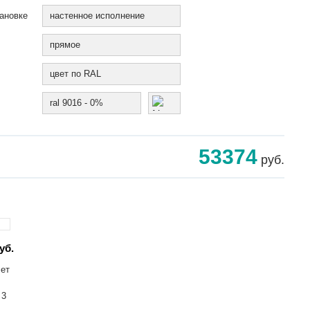
ановке
настенное исполнение
прямое
цвет по RAL
ral 9016 - 0%
53374
руб.
уб.
лет
 3