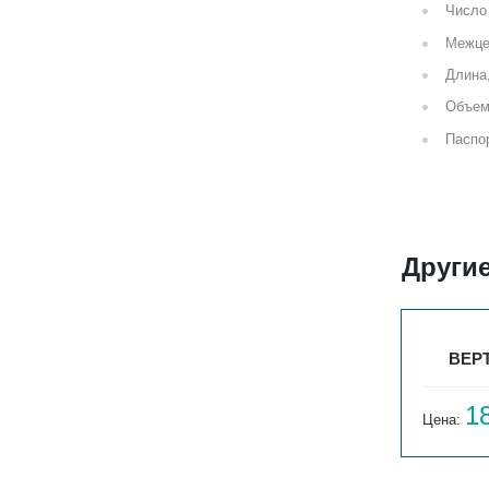
Число 
Межце
Длина
Объем
Паспор
Другие
4
ВЕРТ. ГАРМОНИЯ А40 1-750-3
ВЕРТ
16 644
1
Цена:
руб.
Цена: