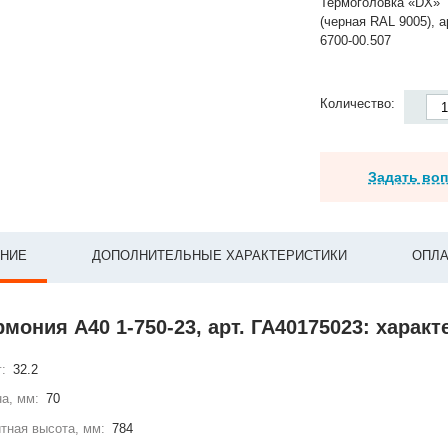
Термоголовка «DX»
(черная RAL 9005), а
6700-00.507
Количество:
Задать во
НИЕ
ДОПОЛНИТЕЛЬНЫЕ ХАРАКТЕРИСТИКИ
ОПЛА
рмония А40 1-750-23, арт. ГА40175023: харак
г:
32.2
а, мм:
70
тная высота, мм:
784