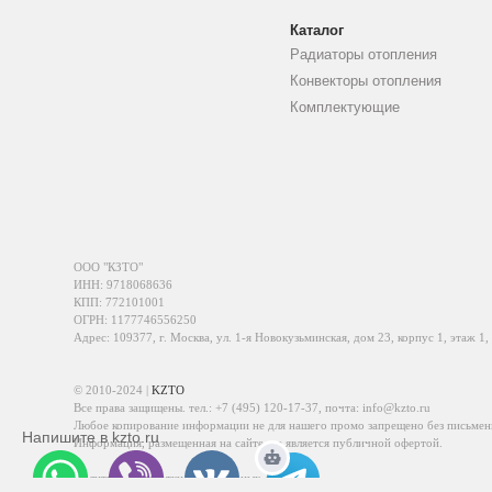
Каталог
Радиаторы отопления
Конвекторы отопления
Комплектующие
ООО "КЗТО"
ИНН: 9718068636
КПП: 772101001
ОГРН: 1177746556250
Адрес: 109377, г. Москва, ул. 1-я Новокузьминская, дом 23, корпус 1, этаж 1,
© 2010-2024 |
KZTO
Все права защищены. тел.:
+7 (495) 120-17-37
, почта:
info@kzto.ru
Любое копирование информации не для нашего промо запрещено без письмен
Напишите в kzto.ru
Информация, размещенная на сайте, не является публичной офертой.
Политика обработки персональных данных