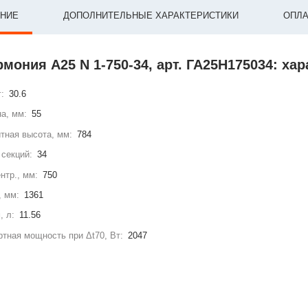
НИЕ
ДОПОЛНИТЕЛЬНЫЕ ХАРАКТЕРИСТИКИ
ОПЛА
рмония А25 N 1-750-34, арт. ГА25Н175034: ха
г:
30.6
а, мм:
55
тная высота, мм:
784
секций:
34
нтр., мм:
750
, мм:
1361
, л:
11.56
тная мощность при Δt70, Вт:
2047