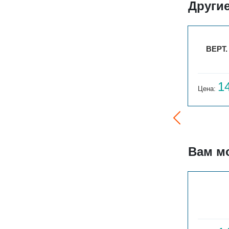
Другие
22
ВЕРТ. ГАРМОНИЯ А25 N 1-750-3
ВЕРТ.
13 215
1
Цена:
руб.
Цена:
Вам м
ГАРМОНИЯ С25 2-750-43