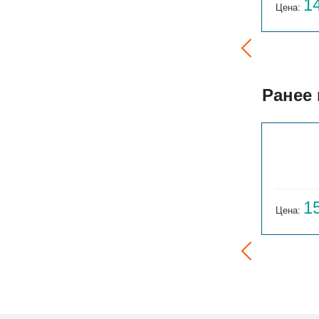
124 523
1
Цена:
руб.
Цена:
Ранее
ГАРМОНИЯ 1-155-3
14 059
1
Цена:
руб.
Цена: