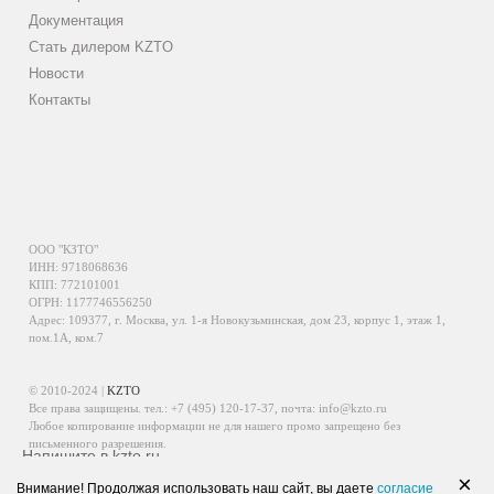
Документация
Стать дилером KZTO
Новости
Контакты
ООО "КЗТО"
ИНН: 9718068636
КПП: 772101001
ОГРН: 1177746556250
Адрес: 109377, г. Москва, ул. 1-я Новокузьминская, дом 23, корпус 1, этаж 1,
пом.1А, ком.7
© 2010-2024 |
KZTO
Все права защищены. тел.:
+7 (495) 120-17-37
, почта:
info@kzto.ru
Любое копирование информации не для нашего промо запрещено без
письменного разрешения.
Напишите в kzto.ru
Информация, размещенная на сайте, не является публичной офертой.
×
Внимание! Продолжая использовать наш сайт, вы даете
согласие