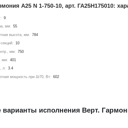
рмония А25 N 1-750-10, арт. ГА25Н175010: ха
г:
9
а, мм:
55
тная высота, мм:
784
секций:
10
нтр., мм:
750
, мм:
401
, л:
3.4
тная мощность при Δt70, Вт:
602
 варианты исполнения Верт. Гармони