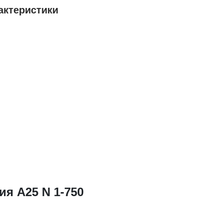
рактеристики
я А25 N 1-750