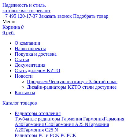
Надежность и стиль,
которые вас согревают
+7 495 120-17-37
Заказать звонок
Подобрать товар
Меню
Корзина
0
0
руб.
О компании
Наши проекты
Покупка и доставка
Статьи
Документация
Стать дилером KZTO
Новости
Продляем Черную пятницу с Заботой о вас
Дизайн-радиаторы KZTO стали доступнее
Контакты
Каталог товаров
Радиаторы отопления
Трубчатые радиаторы Гармония
Гармония
Гармония
А40
Гармония С40
Гармония А25 N
Гармония
А20
Гармония С25 N
Радиаторы РС и РСК
РС
РСК