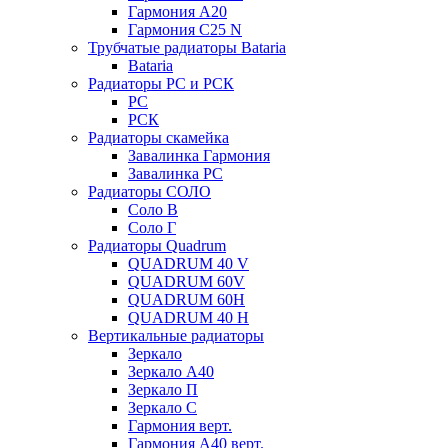
Гармония А20
Гармония С25 N
Трубчатые радиаторы Bataria
Bataria
Радиаторы РС и РСК
РС
РСК
Радиаторы скамейка
Завалинка Гармония
Завалинка РС
Радиаторы СОЛО
Соло В
Соло Г
Радиаторы Quadrum
QUADRUM 40 V
QUADRUM 60V
QUADRUM 60H
QUADRUM 40 H
Вертикальные радиаторы
Зеркало
Зеркало А40
Зеркало П
Зеркало С
Гармония верт.
Гармония А40 верт.