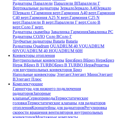
Радиаторы Параллели
Параллели В
Параллели Г
Вертикальные радиаторы
Зеркало
Зеркало А40
Зеркало
П
Зеркало С
Гармония верт.
Гармония А40 верт.
Гармония
С40 верт.
Гармония А25 N верт.
Гармония С25 N
верт.
Параллели В верт.
Параллели Г верт.
Соло В
верт.
Соло Г верт.
Радиаторы скамейка
Завалинка Гармония
Завалинка РС
Радиаторы СОЛО
Соло В
Соло Г
Трубчатые радиаторы Bataria
Bataria
Радиаторы Quadrum
QUADRUM 40 V
QUADRUM
60V
QUADRUM 40 H
QUADRUM 60H
Конвекторы отопления
Внутрипольные конвекторы
Бриз
Бриз В
Бриз Нерж
Бриз
Нерж В
Бриз В TURBO
Бриз В TURBO Нерж
Решетка
для внутрипольных конвекторов Бриз
Напольные конвекторы
Элегант
Элегант Мини
Элегант
В
Элегант Плюс
Комплектующие
Гарнитура для нижнего подключения
радиаторов
Запорные
клапаны
Сервоприводы
Термостатические
головки
Термостатические клапаны для радиаторов
отопления
Кронштейны для радиаторов
Регулировка
скорости вращения вентиляторов внутрипольных
конвекторов
Монтажные комплекты