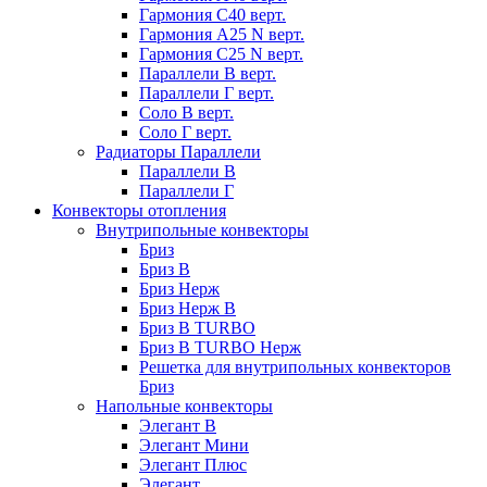
Гармония С40 верт.
Гармония А25 N верт.
Гармония С25 N верт.
Параллели В верт.
Параллели Г верт.
Соло В верт.
Соло Г верт.
Радиаторы Параллели
Параллели В
Параллели Г
Конвекторы отопления
Внутрипольные конвекторы
Бриз
Бриз В
Бриз Нерж
Бриз Нерж В
Бриз В TURBO
Бриз В TURBO Нерж
Решетка для внутрипольных конвекторов
Бриз
Напольные конвекторы
Элегант В
Элегант Мини
Элегант Плюс
Элегант