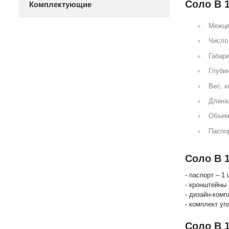
Соло В 1
Комплектующие
Межце
Число 
Габари
Глубин
Вес, к
Длина
Объем
Паспор
Соло В 1
- паспорт – 1 
- кронштейны 
- дизайн-комп
- комплект уп
Соло В 