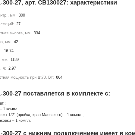
-300-27, арт. СВ130027: характеристики
нтр., мм:
300
секций:
27
тная высота, мм:
334
а, мм:
42
г:
16.74
, мм:
1189
, л:
2.97
тная мощность при Δt70, Вт:
864
-300-27 поставляется в комплекте с:
шт.;
– 1 компл.
лект 1/2" (пробка, кран Маевского) – 1 компл.;
аковки – 1 компл.
1-300-27 с нижним подключением имеет в ко