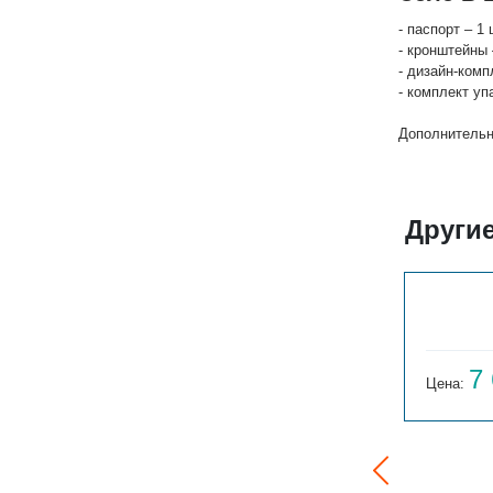
- паспорт – 1 
- кронштейны 
- дизайн-комп
- комплект уп
Дополнительн
Другие
СОЛО В 1-300-3
6 267
7
Цена:
руб.
Цена: