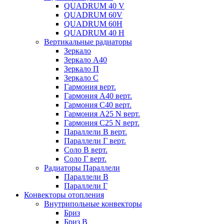
QUADRUM 40 V
QUADRUM 60V
QUADRUM 60H
QUADRUM 40 H
Вертикальные радиаторы
Зеркало
Зеркало А40
Зеркало П
Зеркало С
Гармония верт.
Гармония А40 верт.
Гармония С40 верт.
Гармония А25 N верт.
Гармония С25 N верт.
Параллели В верт.
Параллели Г верт.
Соло В верт.
Соло Г верт.
Радиаторы Параллели
Параллели В
Параллели Г
Конвекторы отопления
Внутрипольные конвекторы
Бриз
Бриз В