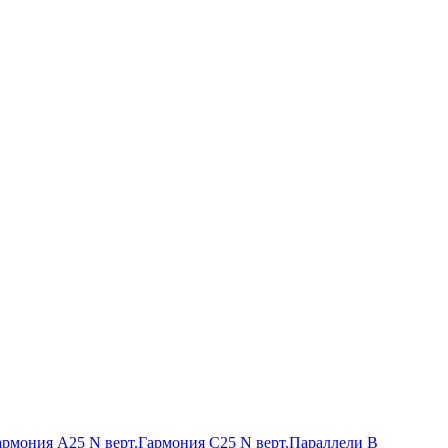
армония А25 N верт.
Гармония С25 N верт.
Параллели В