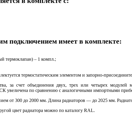
ляется в комплекте с:
ним подключением имеет в комплекте:
й термоклапан) – 1 компл.;
мплектуется термостатическим элементом и запорно-присоедини
тва, за счет объединения двух, трех или четырех модулей
РСК увеличена по сравнению с аналогичными импортными прибо
ем от 300 до 2000 мм. Длина радиаторов — до 2025 мм. Радиа
угой цвет радиатора можно по каталогу RAL.