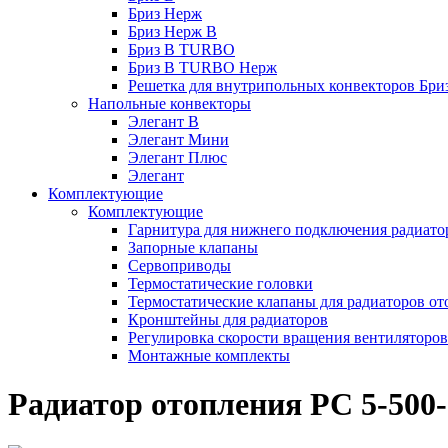
Бриз Нерж
Бриз Нерж В
Бриз В TURBO
Бриз В TURBO Нерж
Решетка для внутрипольных конвекторов Бри
Напольные конвекторы
Элегант В
Элегант Мини
Элегант Плюс
Элегант
Комплектующие
Комплектующие
Гарнитура для нижнего подключения радиато
Запорные клапаны
Сервоприводы
Термостатические головки
Термостатические клапаны для радиаторов от
Кронштейны для радиаторов
Регулировка скорости вращения вентиляторо
Монтажные комплекты
Радиатор отопления РС 5-500-