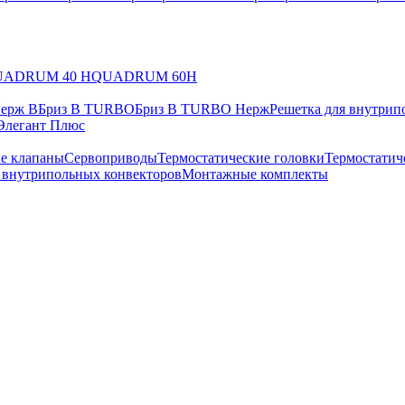
UADRUM 40 H
QUADRUM 60H
Нерж В
Бриз В TURBO
Бриз В TURBO Нерж
Решетка для внутрип
Элегант Плюс
е клапаны
Сервоприводы
Термостатические головки
Термостатич
в внутрипольных конвекторов
Монтажные комплекты