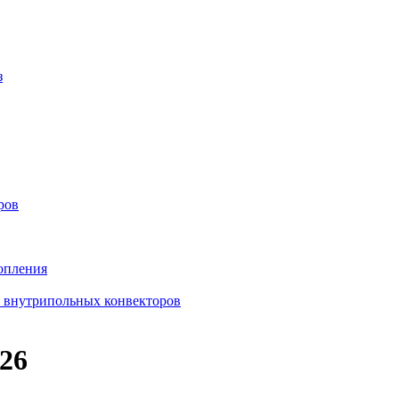
з
ров
опления
в внутрипольных конвекторов
26