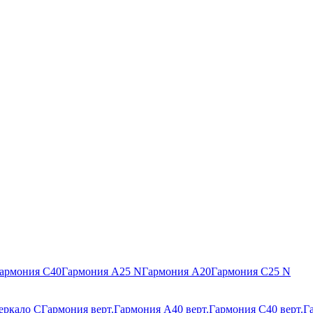
армония С40
Гармония А25 N
Гармония А20
Гармония С25 N
еркало С
Гармония верт.
Гармония А40 верт.
Гармония С40 верт.
Г