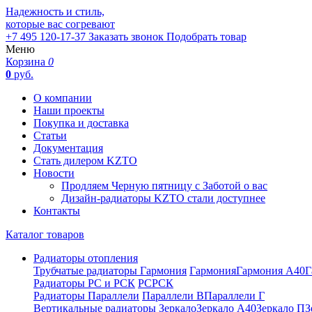
Надежность и стиль,
которые вас согревают
+7 495 120-17-37
Заказать звонок
Подобрать товар
Меню
Корзина
0
0
руб.
О компании
Наши проекты
Покупка и доставка
Статьи
Документация
Стать дилером KZTO
Новости
Продляем Черную пятницу с Заботой о вас
Дизайн-радиаторы KZTO стали доступнее
Контакты
Каталог товаров
Радиаторы отопления
Трубчатые радиаторы Гармония
Гармония
Гармония А40
Г
Радиаторы РС и РСК
РС
РСК
Радиаторы Параллели
Параллели В
Параллели Г
Вертикальные радиаторы
Зеркало
Зеркало А40
Зеркало П
З