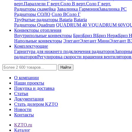
верт.
Параллели Г верт.
Соло В верт.
Соло Г верт.
Радиаторы скамейка
Завалинка Гармония
Завалинка РС
Радиаторы СОЛО
Соло В
Соло Г
Трубчатые радиаторы Bataria
Bataria
Радиаторы Quadrum
QUADRUM 40 V
QUADRUM 60V
Q
Конвекторы отопления
Внутрипольные конвекторы
Бриз
Бриз В
Бриз Нерж
Бриз 
Напольные конвекторы
Элегант
Элегант Мини
Элегант В
Комплектующие
Гарнитура для нижнего подключения радиаторов
Запорны
радиаторов
Регулировка скорости вращения вентиляторо
Найти
О компании
Наши проекты
Покупка и доставка
Статьи
Документация
Стать дилером KZTO
Новости
Контакты
KZTO.ru
Каталог