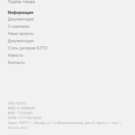
Подбор товара
Информация
Документация
О компании
Наши проекты
Документация
Стать дилером KZTO
Новости
Контакты
ООО "КЗТО"
ИНН: 9718068636
КПП: 772101001
ОГРН: 1177746556250
Адрес: 109377, г. Москва, ул. 1-я Новокузьминская, дом 23, корпус 1, этаж 1,
пом.1А, ком.7