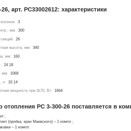
-26, арт. РС33002612: характеристики
колонок:
3
нтр., мм:
300
секций:
26
тная высота, мм:
340
а, мм:
160
г:
24.18
, мм:
1068
, л:
10.14
тная мощность при Δt70, Вт:
1664
 отопления РС 3-300-26 поставляется в ком
шт.;
лект (пробка, кран Маевского) – 1 компл.;
аковки – 1 компл.