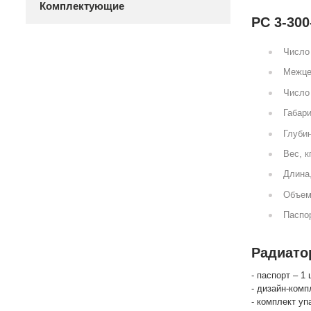
Комплектующие
РС 3-300
Число 
Межце
Число 
Габари
Глубин
Вес, к
Длина
Объем
Паспор
Радиатор
- паспорт – 1 
- дизайн-комп
- комплект уп