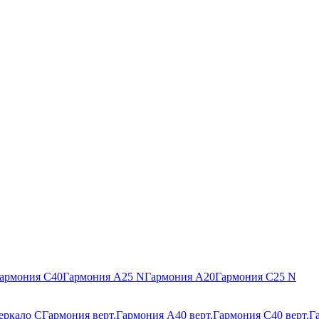
армония С40
Гармония А25 N
Гармония А20
Гармония С25 N
еркало С
Гармония верт.
Гармония А40 верт.
Гармония С40 верт.
Г