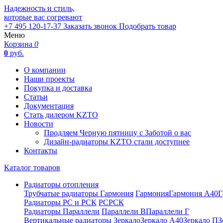
Надежность и стиль,
которые вас согревают
+7 495 120-17-37
Заказать звонок
Подобрать товар
Меню
Корзина
0
0
руб.
О компании
Наши проекты
Покупка и доставка
Статьи
Документация
Стать дилером KZTO
Новости
Продляем Черную пятницу с Заботой о вас
Дизайн-радиаторы KZTO стали доступнее
Контакты
Каталог товаров
Радиаторы отопления
Трубчатые радиаторы Гармония
Гармония
Гармония А40
Г
Радиаторы РС и РСК
РС
РСК
Радиаторы Параллели
Параллели В
Параллели Г
Вертикальные радиаторы
Зеркало
Зеркало А40
Зеркало П
З