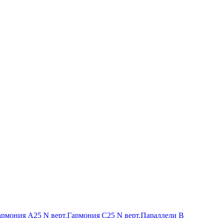
армония А25 N верт.
Гармония С25 N верт.
Параллели В