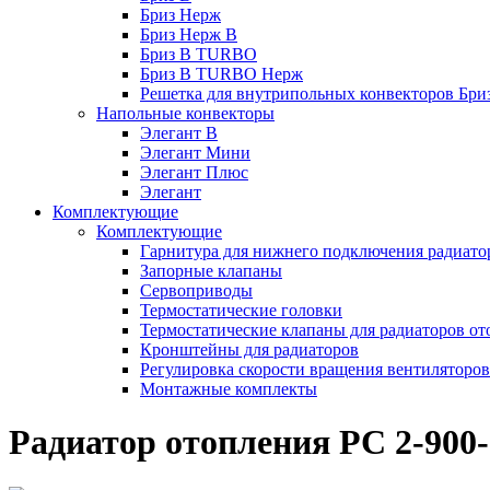
Бриз Нерж
Бриз Нерж В
Бриз В TURBO
Бриз В TURBO Нерж
Решетка для внутрипольных конвекторов Бри
Напольные конвекторы
Элегант В
Элегант Мини
Элегант Плюс
Элегант
Комплектующие
Комплектующие
Гарнитура для нижнего подключения радиато
Запорные клапаны
Сервоприводы
Термостатические головки
Термостатические клапаны для радиаторов от
Кронштейны для радиаторов
Регулировка скорости вращения вентиляторо
Монтажные комплекты
Радиатор отопления РС 2-900-