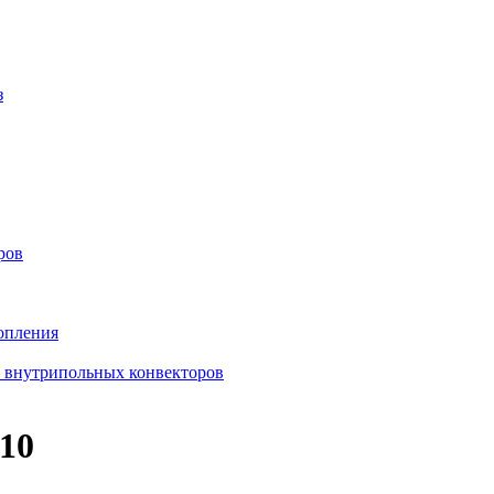
з
ров
опления
в внутрипольных конвекторов
10