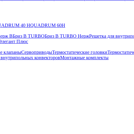
UADRUM 40 H
QUADRUM 60H
Нерж В
Бриз В TURBO
Бриз В TURBO Нерж
Решетка для внутрип
Элегант Плюс
е клапаны
Сервоприводы
Термостатические головки
Термостатич
в внутрипольных конвекторов
Монтажные комплекты