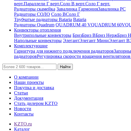
верт.
Параллели Г верт.
Соло В верт.
Соло Г верт.
Радиаторы скамейка
Завалинка Гармония
Завалинка РС
Радиаторы СОЛО
Соло В
Соло Г
Трубчатые радиаторы Bataria
Bataria
Радиаторы Quadrum
QUADRUM 40 V
QUADRUM 60V
Q
Конвекторы отопления
Внутрипольные конвекторы
Бриз
Бриз В
Бриз Нерж
Бриз 
Напольные конвекторы
Элегант
Элегант Мини
Элегант В
Комплектующие
Гарнитура для нижнего подключения радиаторов
Запорны
радиаторов
Регулировка скорости вращения вентиляторо
Найти
О компании
Наши проекты
Покупка и доставка
Статьи
Документация
Стать дилером KZTO
Новости
Контакты
KZTO.ru
Каталог