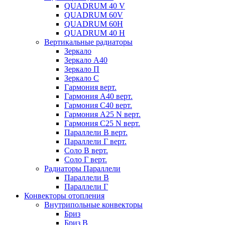
QUADRUM 40 V
QUADRUM 60V
QUADRUM 60H
QUADRUM 40 H
Вертикальные радиаторы
Зеркало
Зеркало А40
Зеркало П
Зеркало С
Гармония верт.
Гармония А40 верт.
Гармония С40 верт.
Гармония А25 N верт.
Гармония С25 N верт.
Параллели В верт.
Параллели Г верт.
Соло В верт.
Соло Г верт.
Радиаторы Параллели
Параллели В
Параллели Г
Конвекторы отопления
Внутрипольные конвекторы
Бриз
Бриз В