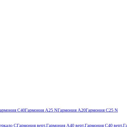
армония С40
Гармония А25 N
Гармония А20
Гармония С25 N
еркало С
Гармония верт.
Гармония А40 верт.
Гармония С40 верт.
Г