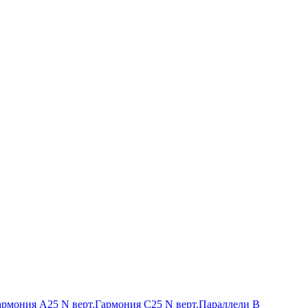
армония А25 N верт.
Гармония С25 N верт.
Параллели В