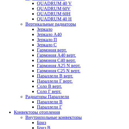
QUADRUM 40 V
QUADRUM 60V
QUADRUM 60H
QUADRUM 40 H
Вертикальные радиаторы
Зеркало
Зеркало А40
Зеркало П
Зеркало С
Гармония верт.
Гармония А40 верт.
Гармония С40 верт.
Гармония А25 N верт.
Гармония С25 N верт.
Параллели В верт.
Параллели Г верт.
Соло В верт.
Соло Г верт.
Радиаторы Параллели
Параллели В
Параллели Г
Конвекторы отопления
Внутрипольные конвекторы
Бриз
Бриз В