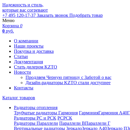
Надежность и стиль,
которые вас согревают
+7 495 120-17-37
Заказать звонок
Подобрать товар
Меню
Корзина
0
0
руб.
О компании
Наши проекты
Покупка и доставка
Статьи
Документация
Стать дилером KZTO
Новости
Продляем Черную пятницу с Заботой о вас
Дизайн-радиаторы KZTO стали доступнее
Контакты
Каталог товаров
Радиаторы отопления
Трубчатые радиаторы Гармония
Гармония
Гармония А40
Г
Радиаторы РС и РСК
РС
РСК
Радиаторы Параллели
Параллели В
Параллели Г
Вертикальные радиаторы
Зеркало
Зеркало А40
Зеркало П
З