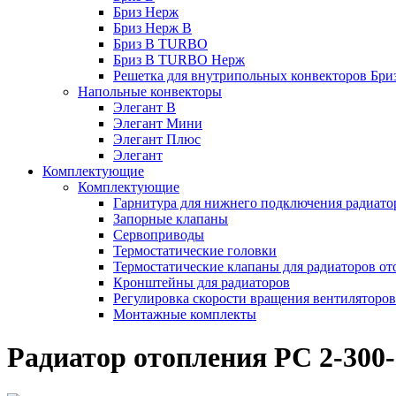
Бриз Нерж
Бриз Нерж В
Бриз В TURBO
Бриз В TURBO Нерж
Решетка для внутрипольных конвекторов Бри
Напольные конвекторы
Элегант В
Элегант Мини
Элегант Плюс
Элегант
Комплектующие
Комплектующие
Гарнитура для нижнего подключения радиато
Запорные клапаны
Сервоприводы
Термостатические головки
Термостатические клапаны для радиаторов от
Кронштейны для радиаторов
Регулировка скорости вращения вентиляторо
Монтажные комплекты
Радиатор отопления РС 2-300-