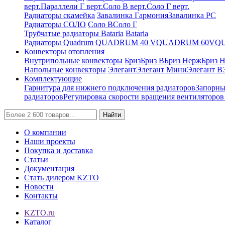
верт.
Параллели Г верт.
Соло В верт.
Соло Г верт.
Радиаторы скамейка
Завалинка Гармония
Завалинка РС
Радиаторы СОЛО
Соло В
Соло Г
Трубчатые радиаторы Bataria
Bataria
Радиаторы Quadrum
QUADRUM 40 V
QUADRUM 60V
Q
Конвекторы отопления
Внутрипольные конвекторы
Бриз
Бриз В
Бриз Нерж
Бриз 
Напольные конвекторы
Элегант
Элегант Мини
Элегант В
Комплектующие
Гарнитура для нижнего подключения радиаторов
Запорны
радиаторов
Регулировка скорости вращения вентиляторо
Найти
О компании
Наши проекты
Покупка и доставка
Статьи
Документация
Стать дилером KZTO
Новости
Контакты
KZTO.ru
Каталог