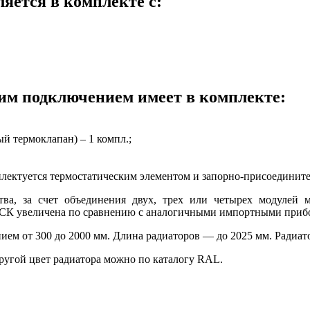
ляется в комплекте с:
ним подключением имеет в комплекте:
й термоклапан) – 1 компл.;
мплектуется термостатическим элементом и запорно-присоедини
тва, за счет объединения двух, трех или четырех модулей
РСК увеличена по сравнению с аналогичными импортными прибо
ем от 300 до 2000 мм. Длина радиаторов — до 2025 мм. Радиа
угой цвет радиатора можно по каталогу RAL.