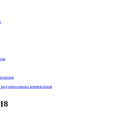
з
ров
опления
в внутрипольных конвекторов
18