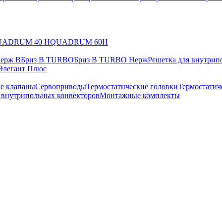
UADRUM 40 H
QUADRUM 60H
Нерж В
Бриз В TURBO
Бриз В TURBO Нерж
Решетка для внутрип
Элегант Плюс
е клапаны
Сервоприводы
Термостатические головки
Термостатич
в внутрипольных конвекторов
Монтажные комплекты