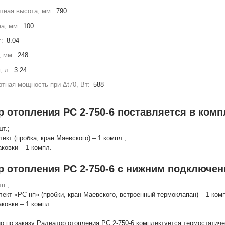
тная высота, мм:
790
а, мм:
100
г:
8.04
, мм:
248
, л:
3.24
тная мощность при Δt70, Вт:
588
 отопления РС 2-750-6 поставляется в комп
шт.;
лект (пробка, кран Маевского) – 1 компл.;
аковки – 1 компл.
р отопления РС 2-750-6 с нижним подключен
шт.;
лект «РС нп» (пробки, кран Маевского, встроенный термоклапан) – 1 комп
аковки – 1 компл.
о по заказу Радиатор отопления РС 2-750-6 комплектуется термостатич