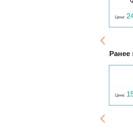
ГАРМОНИЯ А25 N 1-300-17
Q
20 267
2
Цена:
руб.
Цена:
Ранее
ГАРМОНИЯ 1-155-3
14 059
1
Цена:
руб.
Цена: