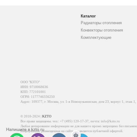
Каталог
Радиаторы отопления
Конвекторы отопления
Комплектующие
ООО "КЗТО"
ИНН: 9718068636
КПП: 772101001
ОГРН: 1177746556250
Адрес: 109377, г. Москва, ул. 1-я Новокузьминская, дом 23, корпус 1, этаж 1,
© 2010-2024 |
KZTO
Все права защищены. тел.:
+7 (495) 120-17-37
, почта:
info@kzto.ru
Любое копирование информации не для нашего промо запрещено без письмен
Напишите в kzto.ru
Информация, размещенная на сайте, не является публичной офертой.