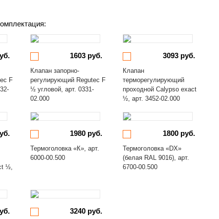
омплектация:
уб.
1603 руб.
3093 руб.
Клапан запорно-
Клапан
ec F
регулирующий Regutec F
терморегулирующий
32-
½ угловой, арт. 0331-
проходной Calypso exact
02.000
½, арт. 3452-02.000
уб.
1980 руб.
1800 руб.
Термоголовка «К», арт.
Термоголовка «DX»
6000-00.500
(белая RAL 9016), арт.
ct ½,
6700-00.500
уб.
3240 руб.