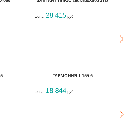
Х4000
ЭЛЕГАНТ ПЛЮС 180X500X800 3ТО
28 415
Цена:
руб.
Ц
-5
ГАРМОНИЯ 1-155-6
18 844
Цена:
руб.
Ц