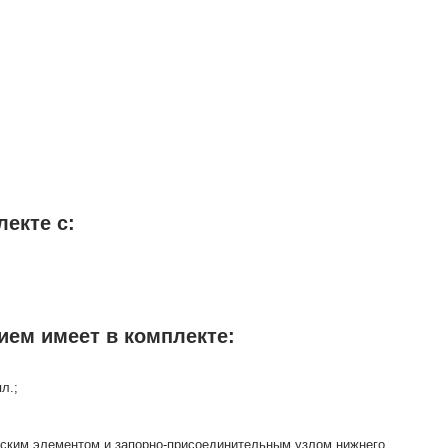
лекте с:
ием имеет в комплекте:
л.;
еским элементом и запорно-присоединительным узлом нижнего