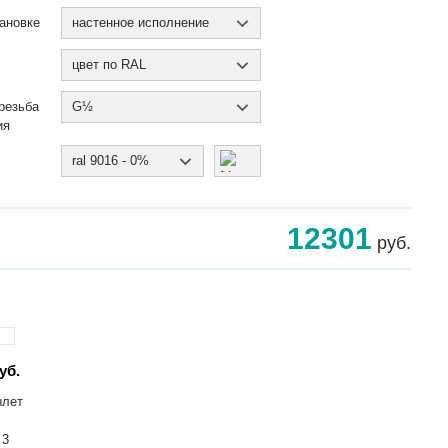
ановке
настенное исполнение
цвет по RAL
резьба
G½
ия
ral 9016 - 0%
12301
руб.
уб.
ылет
 3