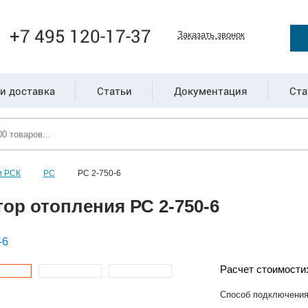
+7 495 120-17-37
Заказать звонок
и доставка
Статьи
Документация
Ста
и РСК
РС
РС 2-750-6
ор отопления РС 2-750-6
Расчет стоимости
Способ подключени