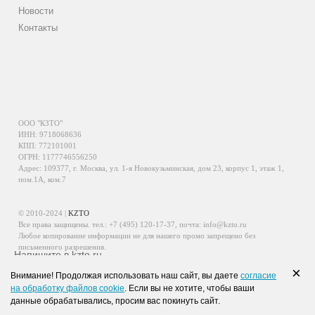
Новости
Контакты
ООО "КЗТО"
ИНН: 9718068636
КПП: 772101001
ОГРН: 1177746556250
Адрес: 109377, г. Москва, ул. 1-я Новокузьминская, дом 23, корпус 1, этаж 1,
пом.1А, ком.7
© 2010-2024 |
KZTO
Все права защищены. тел.:
+7 (495) 120-17-37
, почта:
info@kzto.ru
Любое копирование информации не для нашего промо запрещено без
письменного разрешения.
Напишите в kzto.ru
Информация, размещенная на сайте, не является публичной офертой.
×
Внимание! Продолжая использовать наш сайт, вы даете
согласие
Политика обработки персональных данных
на обработку файлов cookie
. Если вы не хотите, чтобы ваши
Политика конфиденциальности персональных данных
данные обрабатывались, просим вас покинуть сайт.
WhatsApp
Viber
VK
Telegram