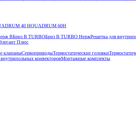
UADRUM 40 H
QUADRUM 60H
Нерж В
Бриз В TURBO
Бриз В TURBO Нерж
Решетка для внутрип
Элегант Плюс
е клапаны
Сервоприводы
Термостатические головки
Термостатич
в внутрипольных конвекторов
Монтажные комплекты