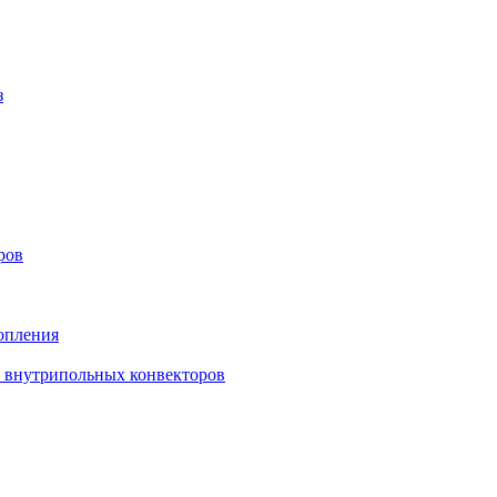
з
ров
опления
в внутрипольных конвекторов