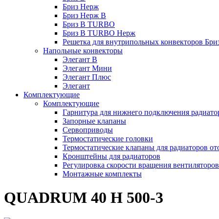
Бриз Нерж
Бриз Нерж В
Бриз В TURBO
Бриз В TURBO Нерж
Решетка для внутрипольных конвекторов Бри
Напольные конвекторы
Элегант В
Элегант Мини
Элегант Плюс
Элегант
Комплектующие
Комплектующие
Гарнитура для нижнего подключения радиато
Запорные клапаны
Сервоприводы
Термостатические головки
Термостатические клапаны для радиаторов от
Кронштейны для радиаторов
Регулировка скорости вращения вентиляторо
Монтажные комплекты
QUADRUM 40 H 500-3