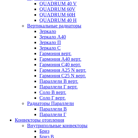
QUADRUM 40 V
QUADRUM 60V
QUADRUM 60H
QUADRUM 40 H
Вертикальные радиаторы
Зеркало
Зеркало А40
Зеркало П
Зеркало С
Гармония верт.
Гармония А40 верт.
Гармония С40 верт.
Гармония А25 N верт.
Гармония С25 N верт.
Параллели В верт.
Параллели Г верт.
Соло В верт.
Соло Г верт.
Радиаторы Параллели
Параллели В
Параллели Г
Конвекторы отопления
Внутрипольные конвекторы
Бриз
Бриз В