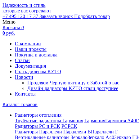
Надежность и стиль,
которые вас согревают
+7 495 120-17-37
Заказать звонок
Подобрать товар
Меню
Корзина
0
0
руб.
О компании
Наши проекты
Покупка и доставка
Статьи
Документация
Стать дилером KZTO
Новости
Продляем Черную пятницу с Заботой о вас
Дизайн-радиаторы KZTO стали доступнее
Контакты
Каталог товаров
Радиаторы отопления
Трубчатые радиаторы Гармония
Гармония
Гармония А40
Г
Радиаторы РС и РСК
РС
РСК
Радиаторы Параллели
Параллели В
Параллели Г
Вертикальные радиаторы
Зеркало
Зеркало А40
Зеркало П
З