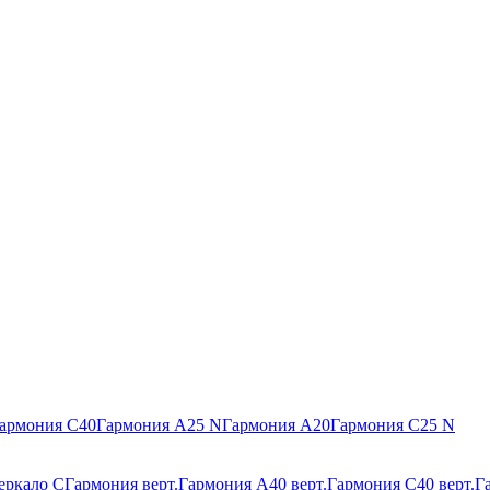
армония С40
Гармония А25 N
Гармония А20
Гармония С25 N
еркало С
Гармония верт.
Гармония А40 верт.
Гармония С40 верт.
Г