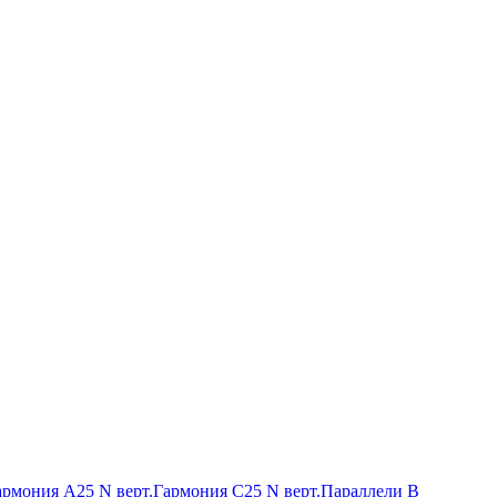
армония А25 N верт.
Гармония С25 N верт.
Параллели В