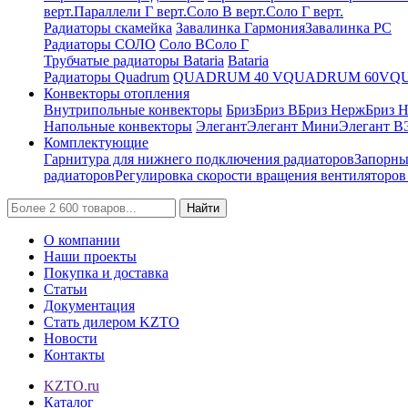
верт.
Параллели Г верт.
Соло В верт.
Соло Г верт.
Радиаторы скамейка
Завалинка Гармония
Завалинка РС
Радиаторы СОЛО
Соло В
Соло Г
Трубчатые радиаторы Bataria
Bataria
Радиаторы Quadrum
QUADRUM 40 V
QUADRUM 60V
Q
Конвекторы отопления
Внутрипольные конвекторы
Бриз
Бриз В
Бриз Нерж
Бриз 
Напольные конвекторы
Элегант
Элегант Мини
Элегант В
Комплектующие
Гарнитура для нижнего подключения радиаторов
Запорны
радиаторов
Регулировка скорости вращения вентиляторо
Найти
О компании
Наши проекты
Покупка и доставка
Статьи
Документация
Стать дилером KZTO
Новости
Контакты
KZTO.ru
Каталог