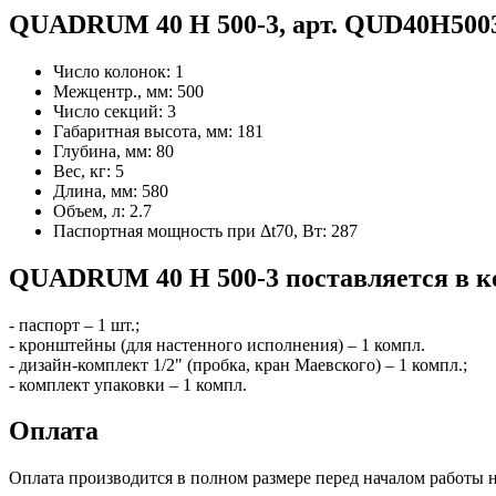
QUADRUM 40 H 500-3, арт. QUD40H5003
Число колонок:
1
Межцентр., мм:
500
Число секций:
3
Габаритная высота, мм:
181
Глубина, мм:
80
Вес, кг:
5
Длина, мм:
580
Объем, л:
2.7
Паспортная мощность при Δt70, Вт:
287
QUADRUM 40 H 500-3 поставляется в к
- паспорт – 1 шт.;
- кронштейны (для настенного исполнения) – 1 компл.
- дизайн-комплект 1/2" (пробка, кран Маевского) – 1 компл.;
- комплект упаковки – 1 компл.
Оплата
Оплата производится в полном размере перед началом работы н