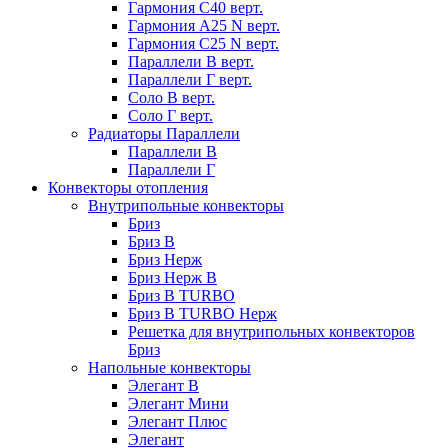
Гармония С40 верт.
Гармония А25 N верт.
Гармония С25 N верт.
Параллели В верт.
Параллели Г верт.
Соло В верт.
Соло Г верт.
Радиаторы Параллели
Параллели В
Параллели Г
Конвекторы отопления
Внутрипольные конвекторы
Бриз
Бриз В
Бриз Нерж
Бриз Нерж В
Бриз В TURBO
Бриз В TURBO Нерж
Решетка для внутрипольных конвекторов
Бриз
Напольные конвекторы
Элегант В
Элегант Мини
Элегант Плюс
Элегант