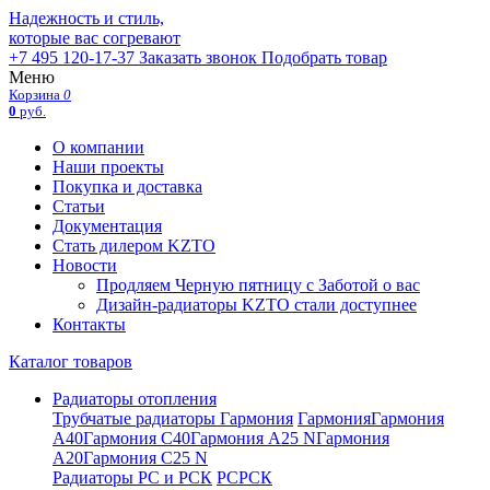
Надежность и стиль,
которые вас согревают
+7 495 120-17-37
Заказать звонок
Подобрать товар
Меню
Корзина
0
0
руб.
О компании
Наши проекты
Покупка и доставка
Статьи
Документация
Стать дилером KZTO
Новости
Продляем Черную пятницу с Заботой о вас
Дизайн-радиаторы KZTO стали доступнее
Контакты
Каталог товаров
Радиаторы отопления
Трубчатые радиаторы Гармония
Гармония
Гармония
А40
Гармония С40
Гармония А25 N
Гармония
А20
Гармония С25 N
Радиаторы РС и РСК
РС
РСК