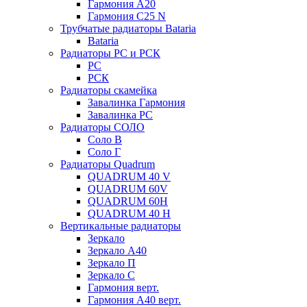
Гармония А20
Гармония С25 N
Трубчатые радиаторы Bataria
Bataria
Радиаторы РС и РСК
РС
РСК
Радиаторы скамейка
Завалинка Гармония
Завалинка РС
Радиаторы СОЛО
Соло В
Соло Г
Радиаторы Quadrum
QUADRUM 40 V
QUADRUM 60V
QUADRUM 60H
QUADRUM 40 H
Вертикальные радиаторы
Зеркало
Зеркало А40
Зеркало П
Зеркало С
Гармония верт.
Гармония А40 верт.