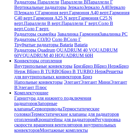
Радиаторы Параллели
Параллели В
Параллели Г
Вертикальные радиаторы
Зеркало
Зеркало А40
Зеркало
П
Зеркало С
Гармония верт.
Гармония А40 верт.
Гармония
С40 верт.
Гармония А25 N верт.
Гармония С25 N
верт.
Параллели В верт.
Параллели Г верт.
Соло В
верт.
Соло Г верт.
Радиаторы скамейка
Завалинка Гармония
Завалинка РС
Радиаторы СОЛО
Соло В
Соло Г
Трубчатые радиаторы Bataria
Bataria
Радиаторы Quadrum
QUADRUM 40 V
QUADRUM
60V
QUADRUM 40 H
QUADRUM 60H
Конвекторы отопления
Внутрипольные конвекторы
Бриз
Бриз В
Бриз Нерж
Бриз
Нерж В
Бриз В TURBO
Бриз В TURBO Нерж
Решетка
для внутрипольных конвекторов Бриз
Напольные конвекторы
Элегант
Элегант Мини
Элегант
В
Элегант Плюс
Комплектующие
Гарнитура для нижнего подключения
радиаторов
Запорные
клапаны
Сервоприводы
Термостатические
головки
Термостатические клапаны для радиаторов
отопления
Кронштейны для радиаторов
Регулировка
скорости вращения вентиляторов внутрипольных
конвекторов
Монтажные комплекты