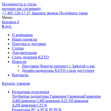
Надежность и стиль,
которые вас согревают
+7 495 120-17-37
Заказать звонок
Подобрать товар
Меню
Корзина
0
0
руб.
О компании
Наши проекты
Покупка и доставка
Статьи
Документация
Стать дилером KZTO
Новости
Продляем Черную пятницу с Заботой о вас
Дизайн-радиаторы KZTO стали доступнее
Контакты
Каталог товаров
Радиаторы отопления
Трубчатые радиаторы Гармония
Гармония
Гармония
А40
Гармония С40
Гармония А25 N
Гармония
А20
Гармония С25 N
Радиаторы РС и РСК
РС
РСК