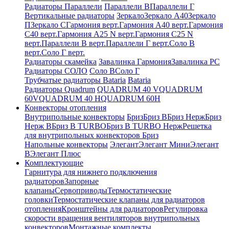
Радиаторы Параллели
Параллели В
Параллели Г
Вертикальные радиаторы
Зеркало
Зеркало А40
Зеркало
П
Зеркало С
Гармония верт.
Гармония А40 верт.
Гармония
С40 верт.
Гармония А25 N верт.
Гармония С25 N
верт.
Параллели В верт.
Параллели Г верт.
Соло В
верт.
Соло Г верт.
Радиаторы скамейка
Завалинка Гармония
Завалинка РС
Радиаторы СОЛО
Соло В
Соло Г
Трубчатые радиаторы Bataria
Bataria
Радиаторы Quadrum
QUADRUM 40 V
QUADRUM
60V
QUADRUM 40 H
QUADRUM 60H
Конвекторы отопления
Внутрипольные конвекторы
Бриз
Бриз В
Бриз Нерж
Бриз
Нерж В
Бриз В TURBO
Бриз В TURBO Нерж
Решетка
для внутрипольных конвекторов Бриз
Напольные конвекторы
Элегант
Элегант Мини
Элегант
В
Элегант Плюс
Комплектующие
Гарнитура для нижнего подключения
радиаторов
Запорные
клапаны
Сервоприводы
Термостатические
головки
Термостатические клапаны для радиаторов
отопления
Кронштейны для радиаторов
Регулировка
скорости вращения вентиляторов внутрипольных
конвекторов
Монтажные комплекты