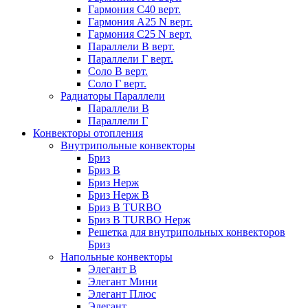
Гармония С40 верт.
Гармония А25 N верт.
Гармония С25 N верт.
Параллели В верт.
Параллели Г верт.
Соло В верт.
Соло Г верт.
Радиаторы Параллели
Параллели В
Параллели Г
Конвекторы отопления
Внутрипольные конвекторы
Бриз
Бриз В
Бриз Нерж
Бриз Нерж В
Бриз В TURBO
Бриз В TURBO Нерж
Решетка для внутрипольных конвекторов
Бриз
Напольные конвекторы
Элегант В
Элегант Мини
Элегант Плюс
Элегант