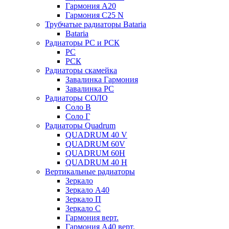
Гармония А20
Гармония С25 N
Трубчатые радиаторы Bataria
Bataria
Радиаторы РС и РСК
РС
РСК
Радиаторы скамейка
Завалинка Гармония
Завалинка РС
Радиаторы СОЛО
Соло В
Соло Г
Радиаторы Quadrum
QUADRUM 40 V
QUADRUM 60V
QUADRUM 60H
QUADRUM 40 H
Вертикальные радиаторы
Зеркало
Зеркало А40
Зеркало П
Зеркало С
Гармония верт.
Гармония А40 верт.